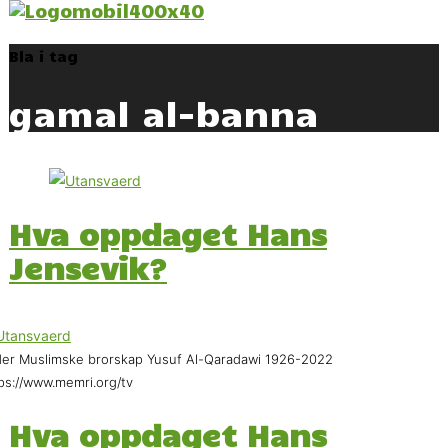
Bla i tag
gamal al-banna
Hva oppdaget Hans
Jensevik?
er Muslimske brorskap Yusuf Al-Qaradawi 1926-2022
ps://www.memri.org/tv
Hva oppdaget Hans