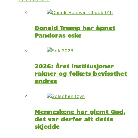
Donald Trump har åpnet
Pandoras eske
2026: Året institusjoner
rakner og folkets bevissthet
endres
Menneskene har glemt Gud,
det var derfor alt dette
skjedde