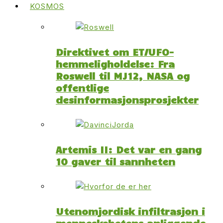
KOSMOS
Direktivet om ET/UFO-
hemmeligholdelse: Fra
Roswell til MJ12, NASA og
offentlige
desinformasjonsprosjekter
Artemis II: Det var en gang
10 gaver til sannheten
Utenomjordisk infiltrasjon i
menneskehetens anliggende