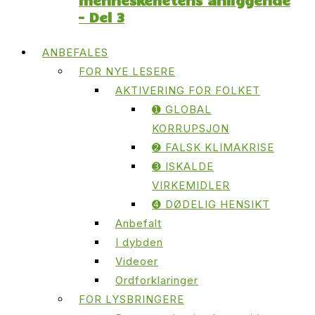
– Del 3
ANBEFALES
FOR NYE LESERE
AKTIVERING FOR FOLKET
➊ GLOBAL
KORRUPSJON
➋ FALSK KLIMAKRISE
➌ ISKALDE
VIRKEMIDLER
➍ DØDELIG HENSIKT
Anbefalt
I dybden
Videoer
Ordforklaringer
FOR LYSBRINGERE