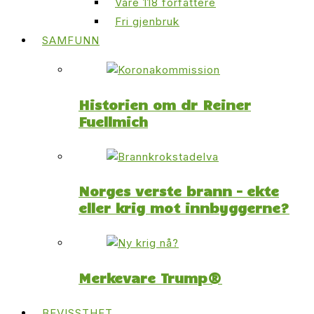
Våre 118 forfattere
Fri gjenbruk
SAMFUNN
Historien om dr Reiner
Fuellmich
Norges verste brann – ekte
eller krig mot innbyggerne?
Merkevare Trump®
BEVISSTHET