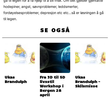
gå til legen for å få hjelp til å bli frisk. Om det gjelder gjentatte
hodepiner, angst, søvnproblemer, leddsmerter,
fordøyelsesproblemer, depresjon etc etc…så er løsningen å gå
til legen.
SE OGSÅ
Ukas
Fra 3D til 5D
Ukas
Brandulph
livsstil
Brandulph –
Workshop i
Skilsmisse
Bergen 28
april