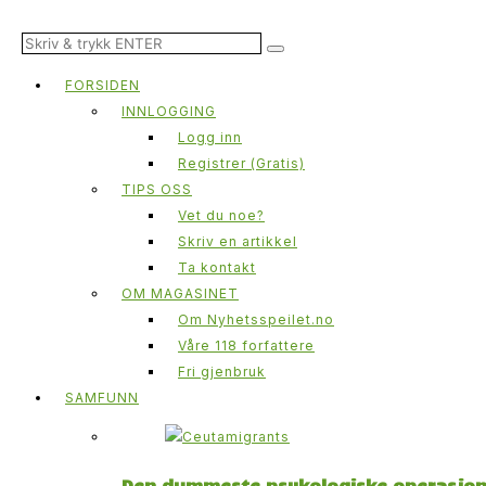
FORSIDEN
INNLOGGING
Logg inn
Registrer (Gratis)
TIPS OSS
Vet du noe?
Skriv en artikkel
Ta kontakt
OM MAGASINET
Om Nyhetsspeilet.no
Våre 118 forfattere
Fri gjenbruk
SAMFUNN
Den dummeste psykologiske operasjone