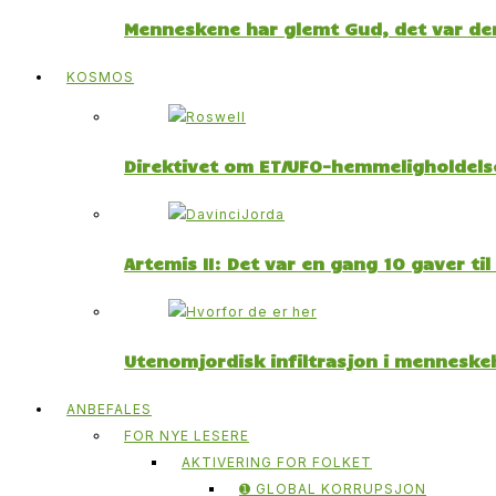
Menneskene har glemt Gud, det var der
KOSMOS
Direktivet om ET/UFO-hemmeligholdelse
Artemis II: Det var en gang 10 gaver ti
Utenomjordisk infiltrasjon i menneskeh
ANBEFALES
FOR NYE LESERE
AKTIVERING FOR FOLKET
➊ GLOBAL KORRUPSJON