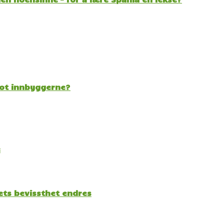
mot innbyggerne?
e
kets bevissthet endres