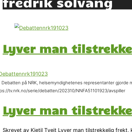
fredrik solvang
Lyver man tilstrekke
a Debatten på NRK, helsemyndighetenes representanter gjorde m
tps://tv.nrk.no/serie/debatten/202310/NNFA51101923/avspiller
Lyver man tilstrekke
Skrevet av Kjetil Tveit Lyver man tilstrekkelig fre