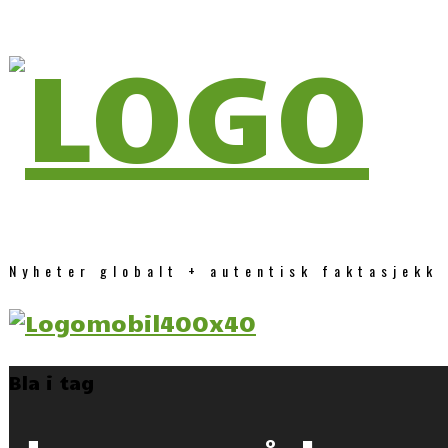
Nyheter globalt + autentisk faktasjekk
Bla i tag