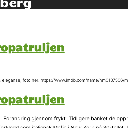
sberg
ropatruljen
rs eleganse, foto her: https://www.imdb.com/name/nm0137506
ropatruljen
 Forandring gjennom frykt. Tidligere banket de opp fol
orkledd som italiensk Mafia i New York på 30-tallet. 