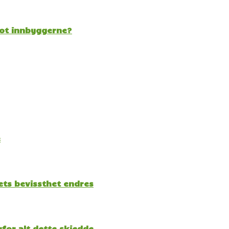
mot innbyggerne?
e
kets bevissthet endres
for alt dette skjedde