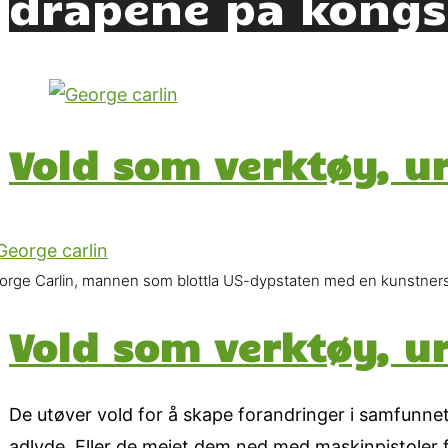
drapene på kong
Vold som verktøy, u
orge Carlin, mannen som blottla US-dypstaten med en kunstne
Vold som verktøy, u
De utøver vold for å skape forandringer i samfunnet.
adlyde. Eller de meiet dem ned med maskinpistoler f