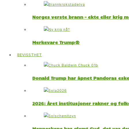
Norges verste brann – ekte eller krig 
Merkevare Trump®
BEVISSTHET
Donald Trump har åpnet Pandoras esk
2026: Året institusjoner rakner og fol
Menneskene har glemt Gud, det var der