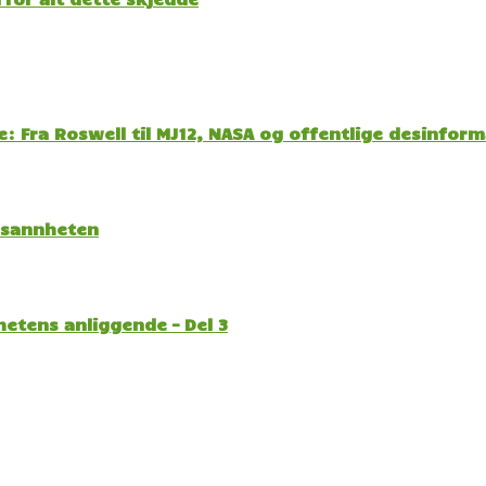
: Fra Roswell til MJ12, NASA og offentlige desinfor
l sannheten
etens anliggende – Del 3