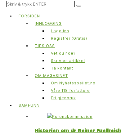
FORSIDEN
INNLOGGING
Logg inn
Registrer (Gratis)
TIPS OSS
Vet du noe?
Skriv en artikkel
Ta kontakt
OM MAGASINET
Om Nyhetsspeilet.no
Våre 118 forfattere
Fri gjenbruk
SAMFUNN
Historien om dr Reiner Fuellmich