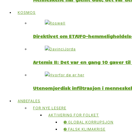
KOSMOS
Direktivet om ET/UFO-hemmeligholdelse
Artemis II: Det var en gang 10 gaver ti
Utenomjordisk infiltrasjon i menneskeh
ANBEFALES
FOR NYE LESERE
AKTIVERING FOR FOLKET
➊ GLOBAL KORRUPSJON
➋ FALSK KLIMAKRISE