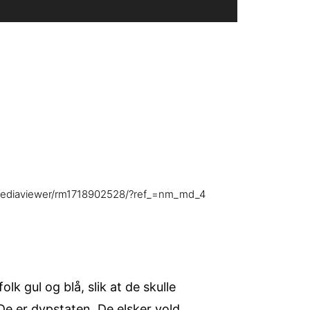
/mediaviewer/rm1718902528/?ref_=nm_md_4
k gul og blå, slik at de skulle
De er dypstaten. De elsker vold,