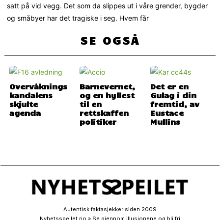
satt på vid vegg. Det som da slippes ut i våre grender, bygder
og småbyer har det tragiske i seg. Hvem får
SE OGSÅ
Overvåknings
Barnevernet,
Det er en
kandalens
og en hyllest
Gulag i din
skjulte
til en
fremtid, av
agenda
rettskaffen
Eustace
politiker
Mullins
Autentisk faktasjekker siden 2009
Nyhetsspeilet.no » Se gjennom illusjonene og bli fri