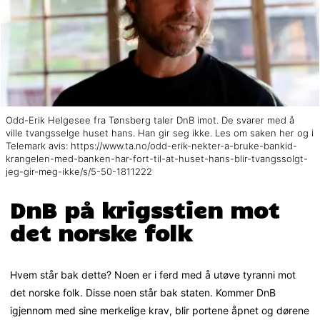
Odd-Erik Helgesee fra Tønsberg taler DnB imot. De svarer med å
ville tvangsselge huset hans. Han gir seg ikke. Les om saken her og i
Telemark avis: https://www.ta.no/odd-erik-nekter-a-bruke-bankid-
krangelen-med-banken-har-fort-til-at-huset-hans-blir-tvangssolgt-
jeg-gir-meg-ikke/s/5-50-1811222
DnB på krigsstien mot
det norske folk
Hvem står bak dette? Noen er i ferd med å utøve tyranni mot
det norske folk. Disse noen står bak staten. Kommer DnB
igjennom med sine merkelige krav, blir portene åpnet og dørene