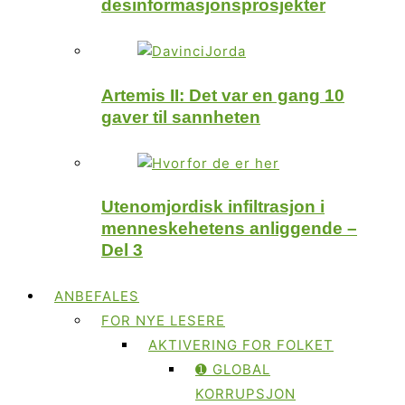
desinformasjonsprosjekter
Artemis II: Det var en gang 10
gaver til sannheten
Utenomjordisk infiltrasjon i
menneskehetens anliggende –
Del 3
ANBEFALES
FOR NYE LESERE
AKTIVERING FOR FOLKET
➊ GLOBAL
KORRUPSJON