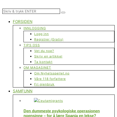
FORSIDEN
INNLOGGING
Logg inn
Registrer (Gratis)
TIPS OSS
Vet du noe?
Skriv en artikkel
Ta kontakt
OM MAGASINET
Om Nyhetsspeilet.no
Våre 118 forfattere
Fri gjenbruk
SAMFUNN
Den dummeste psykologiske operasjonen
noensinne – for å lære Spania en lekse?