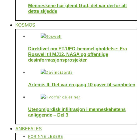
Menneskene har glemt Gud, det var derfor alt
dette skjedde
KOSMOS
Direktivet om ET/UFO-hemmeligholdelse: Fra
Roswell til MJ12, NASA og offentlige
desinformasjonsprosjekter
Artemis II: Det var en gang 10 gaver til sannheten
Utenomjordisk infiltrasjon i menneskehetens
anliggende – Del 3
ANBEFALES
FOR NYE LESERE