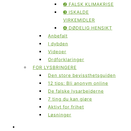
➋ FALSK KLIMAKRISE
➌ ISKALDE
VIRKEMIDLER
➍ DØDELIG HENSIKT
Anbefalt
I dybden
Videoer
Ordforklaringer
FOR LYSBRINGERE
Den store bevissthetsguiden
12 tips: Bli anonym online
De falske lysarbeiderne
7 ting du kan gjøre
Aktivt for frihet
Løsninger