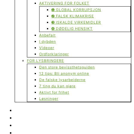
AKTIVERING FOR FOLKET
➊ GLOBAL KORRUPSJON
➋ FALSK KLIMAKRISE
➌ ISKALDE VIRKEMIDLER
➍ DØDELIG HENSIKT
Anbefalt
I dybden
Videoer
Ordforklaringer
FOR LYSBRINGERE
Den store bevissthetsguiden
12 tips: Bli anonym online
De falske lysarbeiderne
7 ting du kan gjøre
Aktivt for frihet
Løsninger