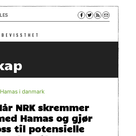
LES
 BEVISSTHET
kap
Når NRK skremmer
med Hamas og gjør
ss til potensielle