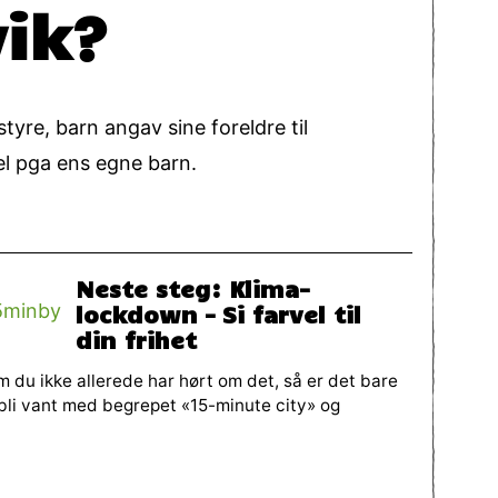
ik?
re, barn angav sine foreldre til
el pga ens egne barn.
Neste steg: Klima-
lockdown – Si farvel til
din frihet
 du ikke allerede har hørt om det, så er det bare
bli vant med begrepet «15-minute city» og