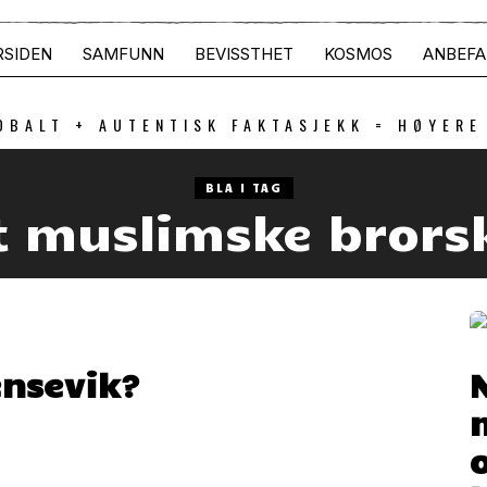
RSIDEN
SAMFUNN
BEVISSTHET
KOSMOS
ANBEFA
OBALT + AUTENTISK FAKTASJEKK = HØYERE
BLA I TAG
t muslimske brors
ensevik?
o