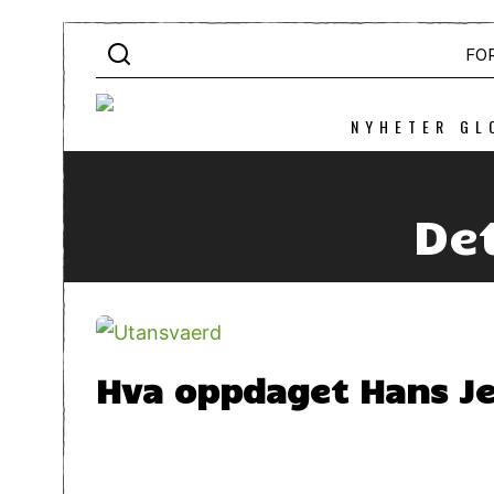
FO
NYHETER GL
De
Hva oppdaget Hans J