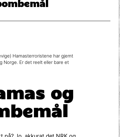
bombemål
 evige) Hamasterroristene har gjemt
Norge. Er det reelt eller bare et
amas og
bombemål
ekt på? Jo, akkurat det NRK og