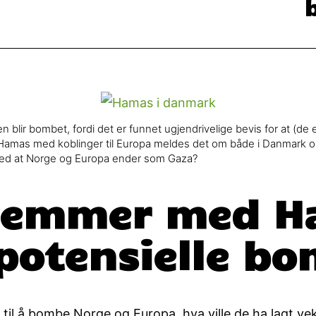
blir bombet, fordi det er funnet ugjendrivelige bevis for at (de
Hamas med koblinger til Europa meldes det om både i Danmark og 
ermed at Norge og Europa ender som Gaza?
kremmer med H
l potensielle 
g til å bombe Norge og Europa, hva ville de ha lagt v