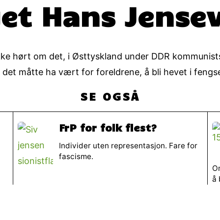
et Hans Jensev
e hørt om det, i Østtyskland under DDR kommuniststy
et måtte ha vært for foreldrene, å bli hevet i fengs
SE OGSÅ
FrP for folk flest?
Individer uten representasjon. Fare for
fascisme.
Om
å 