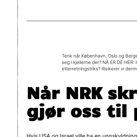
Tenk når København, Oslo og Bergen 
seg i kjellerne der? NÅ ER DE HER: 
etterretningstriks? Risikerer vi d
Når NRK s
gjør oss ti
Hvis USA og Israel ville ha en unnskyldnin