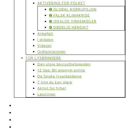
AKTIVERING FOR FOLKET
➊ GLOBAL KORRUPSJON
➋ FALSK KLIMAKRISE
➌ ISKALDE VIRKEMIDLER
➍ DØDELIG HENSIKT
Anbefalt
I dybden
Videoer
Ordforklaringer
FOR LYSBRINGERE
Den store bevissthetsguiden
12 tips: Bli anonym online
De falske lysarbeiderne
7 ting du kan gjøre
Aktivt for frihet
Løsninger