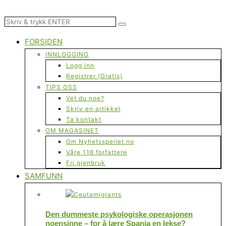
FORSIDEN
INNLOGGING
Logg inn
Registrer (Gratis)
TIPS OSS
Vet du noe?
Skriv en artikkel
Ta kontakt
OM MAGASINET
Om Nyhetsspeilet.no
Våre 118 forfattere
Fri gjenbruk
SAMFUNN
Den dummeste psykologiske operasjonen
noensinne – for å lære Spania en lekse?