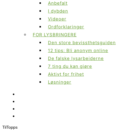
Anbefalt
I dybden
Videoer
Ordforklaringer
FOR LYSBRINGERE
Den store bevissthetsguiden
12 tips: Bli anonym online
De falske lysarbeiderne
7 ting du kan gjøre
Aktivt for frihet
Løsninger
Til
Topps