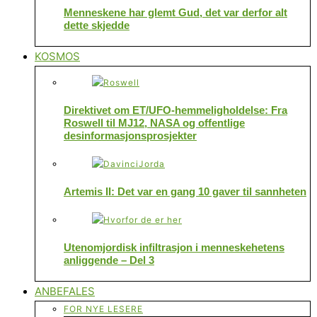
Menneskene har glemt Gud, det var derfor alt
dette skjedde
KOSMOS
Direktivet om ET/UFO-hemmeligholdelse: Fra
Roswell til MJ12, NASA og offentlige
desinformasjonsprosjekter
Artemis II: Det var en gang 10 gaver til sannheten
Utenomjordisk infiltrasjon i menneskehetens
anliggende – Del 3
ANBEFALES
FOR NYE LESERE