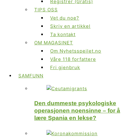
Registrer (Gratis)
TIPS OSS
Vet du noe?
Skriv en artikkel
Ta kontakt
OM MAGASINET
Om Nyhetsspeilet.no
Våre 118 forfattere
Fri gjenbruk
SAMFUNN
Den dummeste psykologiske
operasjonen noensinne – for å
lære Spania en lekse?