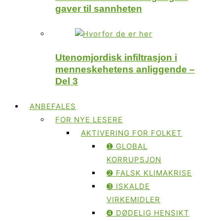
gaver til sannheten
Utenomjordisk infiltrasjon i
menneskehetens anliggende –
Del 3
ANBEFALES
FOR NYE LESERE
AKTIVERING FOR FOLKET
➊ GLOBAL
KORRUPSJON
➋ FALSK KLIMAKRISE
➌ ISKALDE
VIRKEMIDLER
➍ DØDELIG HENSIKT