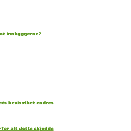
mot innbyggerne?
e
kets bevissthet endres
for alt dette skjedde