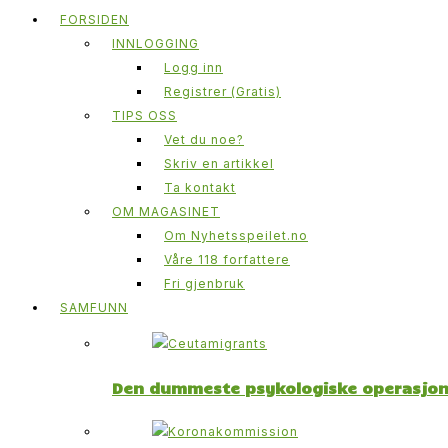
FORSIDEN
INNLOGGING
Logg inn
Registrer (Gratis)
TIPS OSS
Vet du noe?
Skriv en artikkel
Ta kontakt
OM MAGASINET
Om Nyhetsspeilet.no
Våre 118 forfattere
Fri gjenbruk
SAMFUNN
Den dummeste psykologiske operasjone