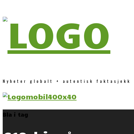
Nyheter globalt + autentisk faktasjekk
Bla i tag