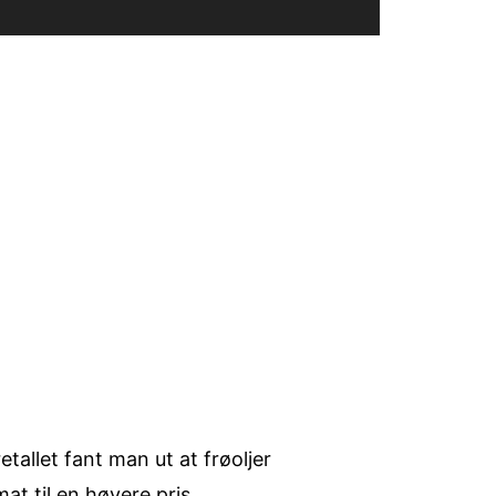
etallet fant man ut at frøoljer
at til en høyere pris.