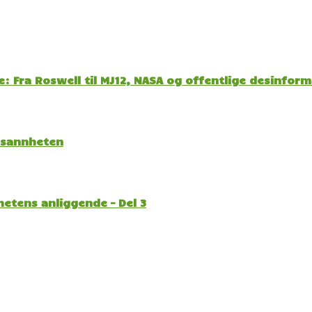
: Fra Roswell til MJ12, NASA og offentlige desinfor
l sannheten
etens anliggende – Del 3