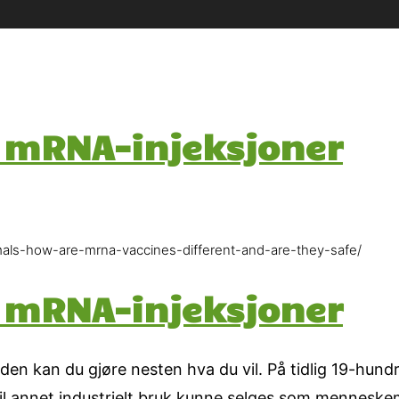
g mRNA-injeksjoner
als-how-are-mrna-vaccines-different-and-are-they-safe/
g mRNA-injeksjoner
rden kan du gjøre nesten hva du vil. På tidlig 19-hundr
til annet industrielt bruk kunne selges som menneskem