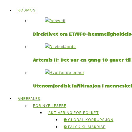
KOSMOS
Direktivet om ET/UFO-hemmeligholdelse
Artemis II: Det var en gang 10 gaver ti
Utenomjordisk infiltrasjon i menneskeh
ANBEFALES
FOR NYE LESERE
AKTIVERING FOR FOLKET
➊ GLOBAL KORRUPSJON
➋ FALSK KLIMAKRISE