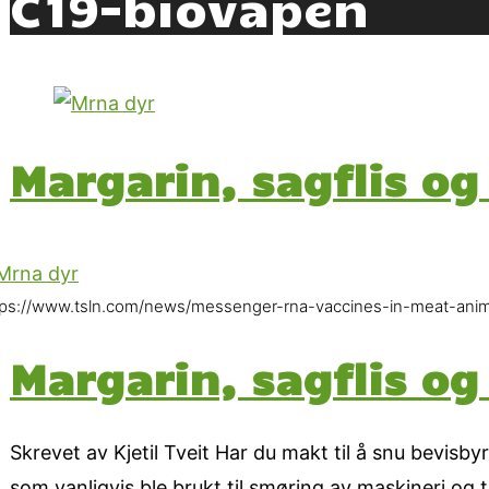
C19-biovåpen
Margarin, sagflis o
tps://www.tsln.com/news/messenger-rna-vaccines-in-meat-anim
Margarin, sagflis o
Skrevet av Kjetil Tveit Har du makt til å snu bevisby
som vanligvis ble brukt til smøring av maskineri og 