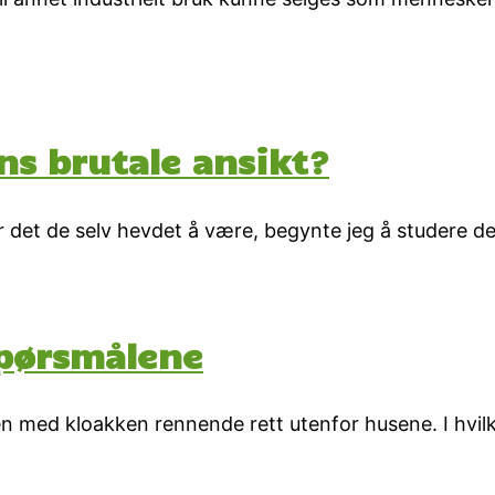
ns brutale ansikt?
r det de selv hevdet å være, begynte jeg å studere d
spørsmålene
en med kloakken rennende rett utenfor husene. I hvil