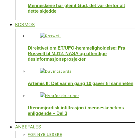
Menneskene har glemt Gud, det var derfor alt
dette skjedde
KOSMOS
Direktivet om ET/UFO-hemmeligholdelse: Fra
Roswell til MJ12, NASA og offentlige
desinformasjonsprosjekter
Artemis II: Det var en gang 10 gaver til sannheten
Utenomjordisk infiltrasjon i menneskehetens
anliggende – Del 3
ANBEFALES
FOR NYE LESERE