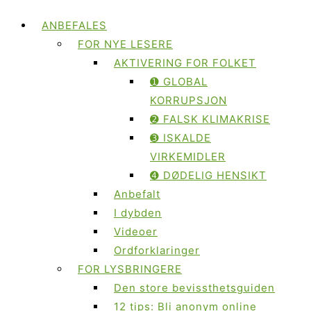
ANBEFALES
FOR NYE LESERE
AKTIVERING FOR FOLKET
➊ GLOBAL
KORRUPSJON
➋ FALSK KLIMAKRISE
➌ ISKALDE
VIRKEMIDLER
➍ DØDELIG HENSIKT
Anbefalt
I dybden
Videoer
Ordforklaringer
FOR LYSBRINGERE
Den store bevissthetsguiden
12 tips: Bli anonym online