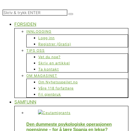
FORSIDEN
INNLOGGING
Logg inn
Registrer (Gratis)
TIPS OSS
Vet du noe?
Skriv en artikkel
Ta kontakt
OM MAGASINET
Om Nyhetsspeilet.no
Våre 118 forfattere
Fri gjenbruk
SAMFUNN
Den dummeste psykologiske operasjonen
noensinne – for å lære Spania en lekse?