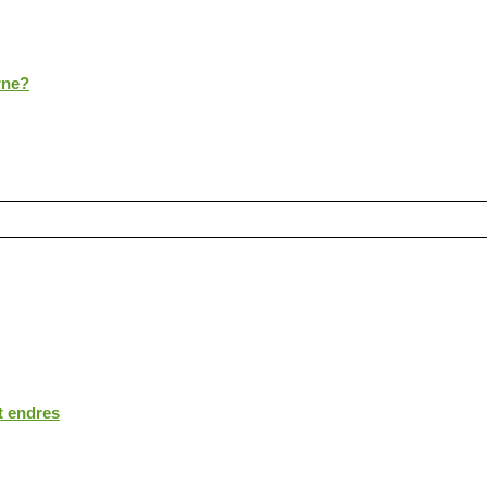
rne?
t endres