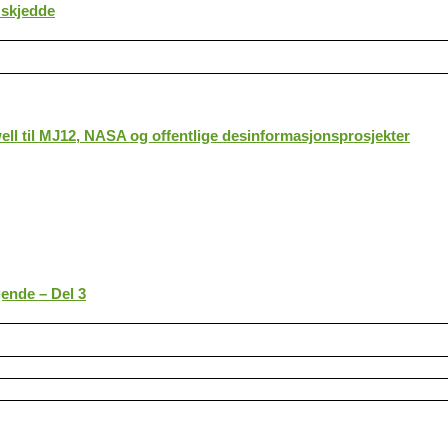
 skjedde
ll til MJ12, NASA og offentlige desinformasjonsprosjekter
gende – Del 3