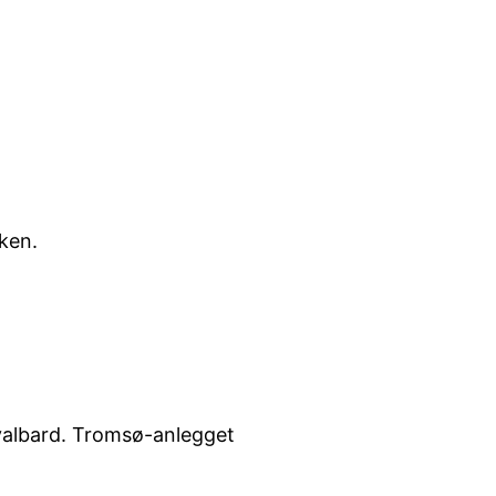
aken.
Svalbard. Tromsø-anlegget