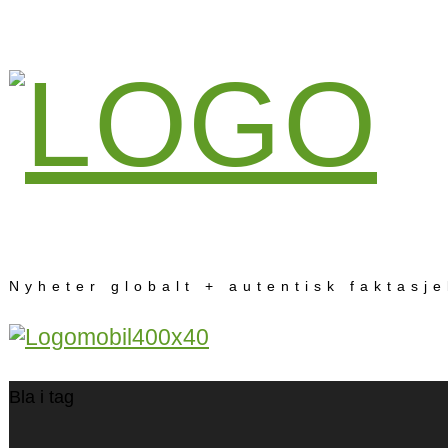
Nyheter globalt + autentisk faktasj
Bla i tag