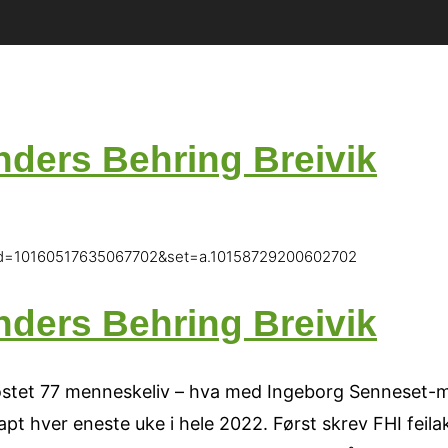
ders Behring Breivik
?fbid=10160517635067702&set=a.10158729200602702
ders Behring Breivik
 kostet 77 menneskeliv – hva med Ingeborg Senneset-
pt hver eneste uke i hele 2022. Først skrev FHI feila