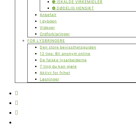
➌ ISKALDE VIRKEMIDLER
➍ DØDELIG HENSIKT
Anbefalt
I dybden
Videoer
Ordforklaringer
FOR LYSBRINGERE
Den store bevissthetsguiden
12 tips: Bli anonym online
De falske lysarbeiderne
7 ting du kan gjøre
Aktivt for frihet
Løsninger