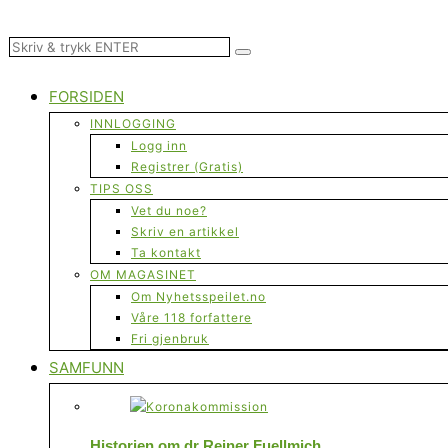
FORSIDEN
INNLOGGING
Logg inn
Registrer (Gratis)
TIPS OSS
Vet du noe?
Skriv en artikkel
Ta kontakt
OM MAGASINET
Om Nyhetsspeilet.no
Våre 118 forfattere
Fri gjenbruk
SAMFUNN
Historien om dr Reiner Fuellmich