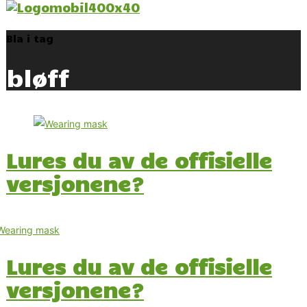
Bla i tag
bløff
Lures du av de offisielle
versjonene?
Lures du av de offisielle
versjonene?