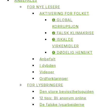
ANBEFALES
FOR NYE LESERE
AKTIVERING FOR FOLKET
➊ GLOBAL
KORRUPSJON
➋ FALSK KLIMAKRISE
➌ ISKALDE
VIRKEMIDLER
➍ DØDELIG HENSIKT
Anbefalt
I dybden
Videoer
Ordforklaringer
FOR LYSBRINGERE
Den store bevissthetsguiden
12 tips: Bli anonym online
De falske lysarbeiderne