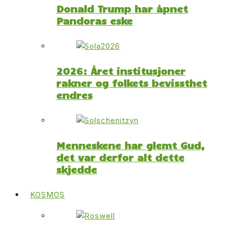
Donald Trump har åpnet
Pandoras eske
2026: Året institusjoner
rakner og folkets bevissthet
endres
Menneskene har glemt Gud,
det var derfor alt dette
skjedde
KOSMOS