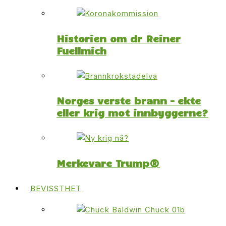
Historien om dr Reiner
Fuellmich
Norges verste brann – ekte
eller krig mot innbyggerne?
Merkevare Trump®
BEVISSTHET