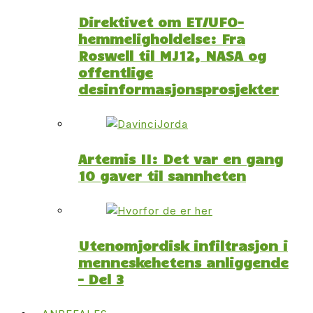
Direktivet om ET/UFO-
hemmeligholdelse: Fra
Roswell til MJ12, NASA og
offentlige
desinformasjonsprosjekter
Artemis II: Det var en gang
10 gaver til sannheten
Utenomjordisk infiltrasjon i
menneskehetens anliggende
– Del 3