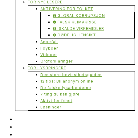
FOR NYE LESERE
AKTIVERING FOR FOLKET
➊ GLOBAL KORRUPSJON
➋ FALSK KLIMAKRISE
➌ ISKALDE VIRKEMIDLER
➍ DØDELIG HENSIKT
Anbefalt
I dybden
Videoer
Ordforklaringer
FOR LYSBRINGERE
Den store bevissthetsguiden
12 tips: Bli anonym online
De falske lysarbeiderne
7 ting du kan gjøre
Aktivt for frihet
Løsninger