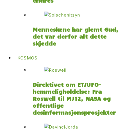
endres
Menneskene har glemt Gud,
det var derfor alt dette
skjedde
KOSMOS
Direktivet om ET/UFO-
hemmeligholdelse: Fra
Roswell til MJ12, NASA og
offentlige
desinformasjonsprosjekter