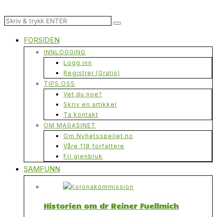
FORSIDEN
INNLOGGING
Logg inn
Registrer (Gratis)
TIPS OSS
Vet du noe?
Skriv en artikkel
Ta kontakt
OM MAGASINET
Om Nyhetsspeilet.no
Våre 118 forfattere
Fri gjenbruk
SAMFUNN
Historien om dr Reiner Fuellmich