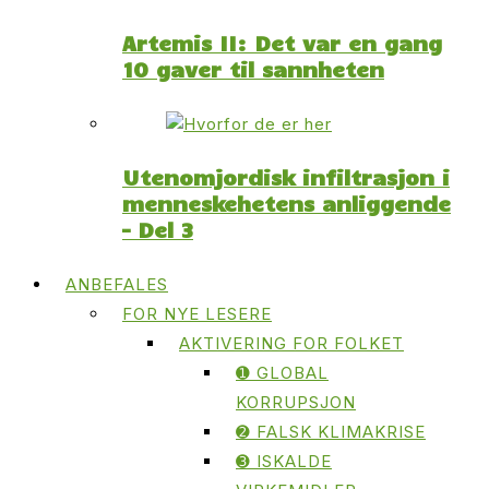
Artemis II: Det var en gang
10 gaver til sannheten
Utenomjordisk infiltrasjon i
menneskehetens anliggende
– Del 3
ANBEFALES
FOR NYE LESERE
AKTIVERING FOR FOLKET
➊ GLOBAL
KORRUPSJON
➋ FALSK KLIMAKRISE
➌ ISKALDE