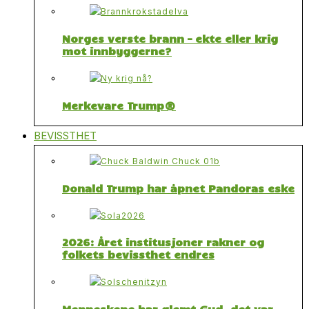
Norges verste brann – ekte eller krig
mot innbyggerne?
Merkevare Trump®
BEVISSTHET
Donald Trump har åpnet Pandoras eske
2026: Året institusjoner rakner og
folkets bevissthet endres
Menneskene har glemt Gud, det var