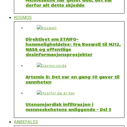
derfor alt dette skjedde
KOSMOS
Direktivet om ET/UFO-
hemmeligholdelse: Fra Roswell til MJ12,
NASA og offentlige
desinformasjonsprosjekter
Artemis II: Det var en gang 10 gaver til
sannheten
Utenomjordisk infiltrasjon i
menneskehetens anliggende – Del 3
ANBEFALES