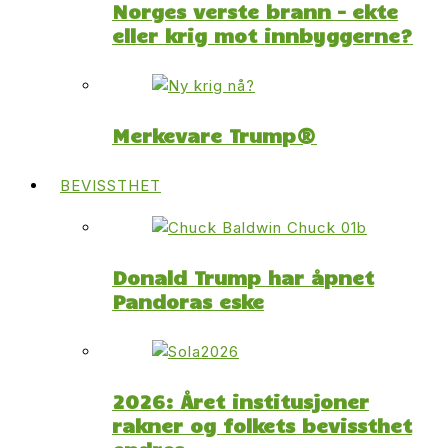
Norges verste brann – ekte
eller krig mot innbyggerne?
Merkevare Trump®
BEVISSTHET
Donald Trump har åpnet
Pandoras eske
2026: Året institusjoner
rakner og folkets bevissthet