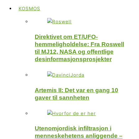
KOSMOS
Direktivet om ET/UFO-
hemmeligholdelse: Fra Roswell
til MJ12, NASA og offentlige
desinformasjonsprosjekter
Artemis II: Det var en gang 10
gaver til sannheten
Utenomjordisk infiltrasjon i
menneskehetens anliggende –