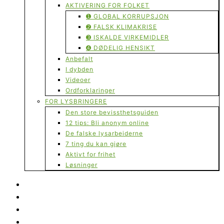
AKTIVERING FOR FOLKET
➊ GLOBAL KORRUPSJON
➋ FALSK KLIMAKRISE
➌ ISKALDE VIRKEMIDLER
➍ DØDELIG HENSIKT
Anbefalt
I dybden
Videoer
Ordforklaringer
FOR LYSBRINGERE
Den store bevissthetsguiden
12 tips: Bli anonym online
De falske lysarbeiderne
7 ting du kan gjøre
Aktivt for frihet
Løsninger