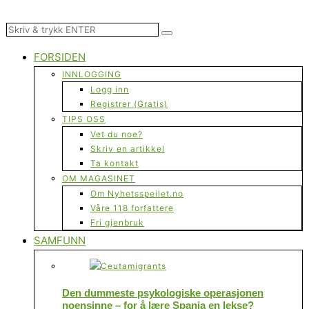
FORSIDEN
INNLOGGING
Logg inn
Registrer (Gratis)
TIPS OSS
Vet du noe?
Skriv en artikkel
Ta kontakt
OM MAGASINET
Om Nyhetsspeilet.no
Våre 118 forfattere
Fri gjenbruk
SAMFUNN
Den dummeste psykologiske operasjonen
noensinne – for å lære Spania en lekse?