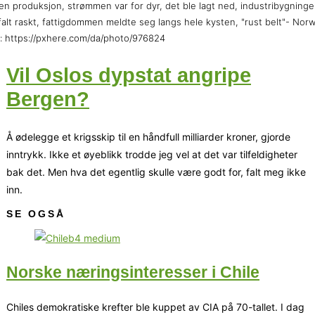
en produksjon, strømmen var for dyr, det ble lagt ned, industribygning
falt raskt, fattigdommen meldte seg langs hele kysten, "rust belt"- Nor
: https://pxhere.com/da/photo/976824
Vil Oslos dypstat angripe
Bergen?
Å ødelegge et krigsskip til en håndfull milliarder kroner, gjorde
inntrykk. Ikke et øyeblikk trodde jeg vel at det var tilfeldigheter
bak det. Men hva det egentlig skulle være godt for, falt meg ikke
inn.
SE OGSÅ
Norske næringsinteresser i Chile
Chiles demokratiske krefter ble kuppet av CIA på 70-tallet. I dag