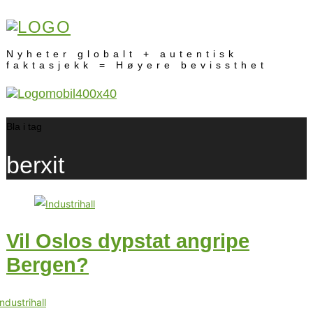
Nyheter globalt + autentisk
faktasjekk = Høyere bevissthet
Bla i tag
berxit
Vil Oslos dypstat angripe
Bergen?