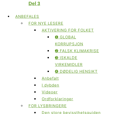
Del 3
ANBEFALES
FOR NYE LESERE
AKTIVERING FOR FOLKET
➊ GLOBAL
KORRUPSJON
➋ FALSK KLIMAKRISE
➌ ISKALDE
VIRKEMIDLER
➍ DØDELIG HENSIKT
Anbefalt
I dybden
Videoer
Ordforklaringer
FOR LYSBRINGERE
Den store bevissthetsguiden