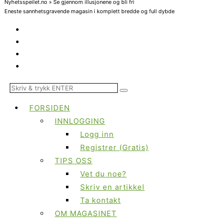
Nyhetsspeilet.no » Se gjennom illusjonene og bli fri
Eneste sannhetsgravende magasin i komplett bredde og full dybde
FORSIDEN
INNLOGGING
Logg inn
Registrer (Gratis)
TIPS OSS
Vet du noe?
Skriv en artikkel
Ta kontakt
OM MAGASINET