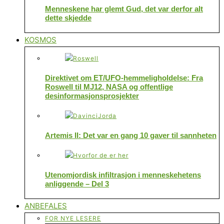
Menneskene har glemt Gud, det var derfor alt
dette skjedde
KOSMOS
Direktivet om ET/UFO-hemmeligholdelse: Fra
Roswell til MJ12, NASA og offentlige
desinformasjonsprosjekter
Artemis II: Det var en gang 10 gaver til sannheten
Utenomjordisk infiltrasjon i menneskehetens
anliggende – Del 3
ANBEFALES
FOR NYE LESERE