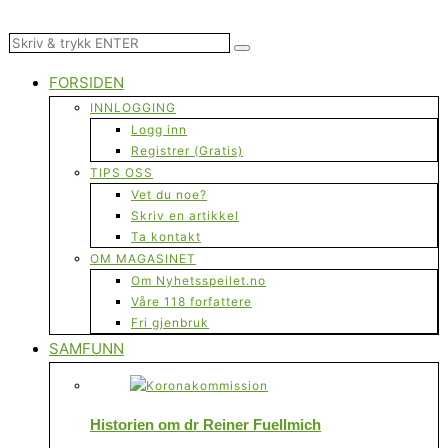
FORSIDEN
INNLOGGING
Logg inn
Registrer (Gratis)
TIPS OSS
Vet du noe?
Skriv en artikkel
Ta kontakt
OM MAGASINET
Om Nyhetsspeilet.no
Våre 118 forfattere
Fri gjenbruk
SAMFUNN
Historien om dr Reiner Fuellmich