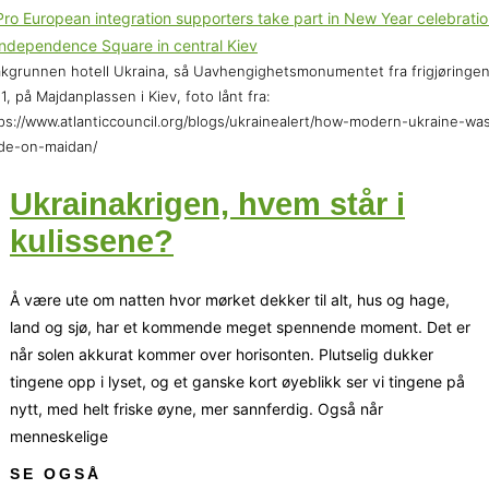
akgrunnen hotell Ukraina, så Uavhengighetsmonumentet fra frigjøringen
1, på Majdanplassen i Kiev, foto lånt fra:
ps://www.atlanticcouncil.org/blogs/ukrainealert/how-modern-ukraine-wa
de-on-maidan/
Ukrainakrigen, hvem står i
kulissene?
Å være ute om natten hvor mørket dekker til alt, hus og hage,
land og sjø, har et kommende meget spennende moment. Det er
når solen akkurat kommer over horisonten. Plutselig dukker
tingene opp i lyset, og et ganske kort øyeblikk ser vi tingene på
nytt, med helt friske øyne, mer sannferdig. Også når
menneskelige
SE OGSÅ