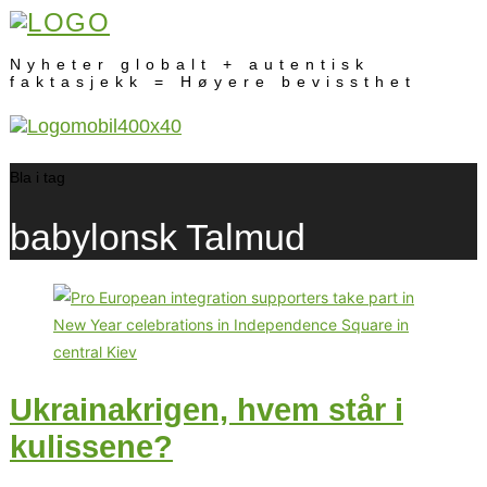
Nyheter globalt + autentisk
faktasjekk = Høyere bevissthet
Bla i tag
babylonsk Talmud
Ukrainakrigen, hvem står i
kulissene?