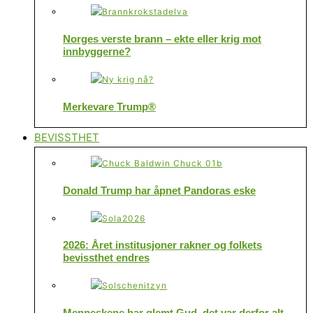
Norges verste brann – ekte eller krig mot
innbyggerne?
Merkevare Trump®
BEVISSTHET
Donald Trump har åpnet Pandoras eske
2026: Året institusjoner rakner og folkets
bevissthet endres
Menneskene har glemt Gud, det var derfor alt