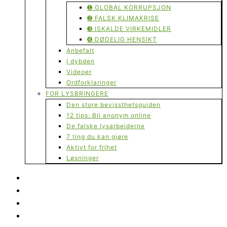
➊ GLOBAL KORRUPSJON
➋ FALSK KLIMAKRISE
➌ ISKALDE VIRKEMIDLER
➍ DØDELIG HENSIKT
Anbefalt
I dybden
Videoer
Ordforklaringer
FOR LYSBRINGERE
Den store bevissthetsguiden
12 tips: Bli anonym online
De falske lysarbeiderne
7 ting du kan gjøre
Aktivt for frihet
Løsninger