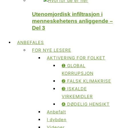
Utenomjordisk infiltrasjon i
menneskehetens anliggende –
Del 3
ANBEFALES
FOR NYE LESERE
AKTIVERING FOR FOLKET
➊ GLOBAL
KORRUPSJON
➋ FALSK KLIMAKRISE
➌ ISKALDE
VIRKEMIDLER
➍ DØDELIG HENSIKT
Anbefalt
I dybden
Videoer