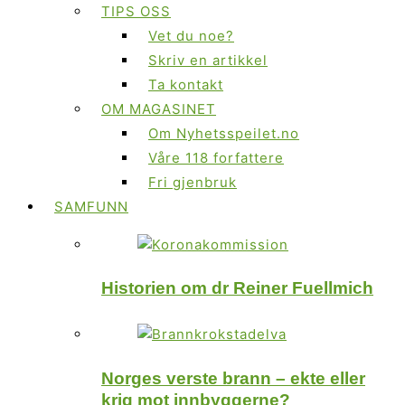
TIPS OSS
Vet du noe?
Skriv en artikkel
Ta kontakt
OM MAGASINET
Om Nyhetsspeilet.no
Våre 118 forfattere
Fri gjenbruk
SAMFUNN
Historien om dr Reiner Fuellmich
Norges verste brann – ekte eller
krig mot innbyggerne?