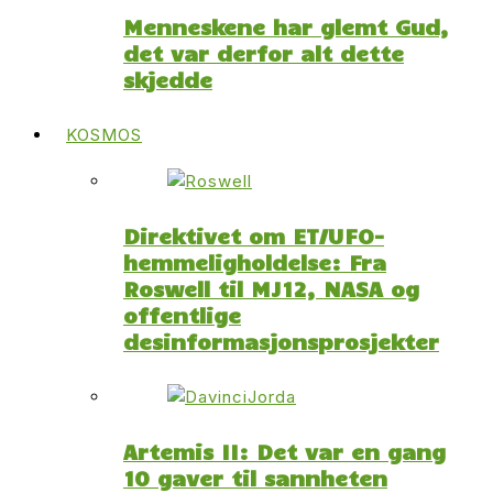
Menneskene har glemt Gud,
det var derfor alt dette
skjedde
KOSMOS
Direktivet om ET/UFO-
hemmeligholdelse: Fra
Roswell til MJ12, NASA og
offentlige
desinformasjonsprosjekter
Artemis II: Det var en gang
10 gaver til sannheten