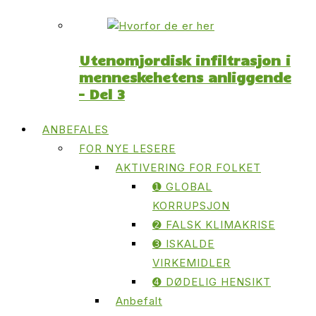
Utenomjordisk infiltrasjon i
menneskehetens anliggende
– Del 3
ANBEFALES
FOR NYE LESERE
AKTIVERING FOR FOLKET
➊ GLOBAL
KORRUPSJON
➋ FALSK KLIMAKRISE
➌ ISKALDE
VIRKEMIDLER
➍ DØDELIG HENSIKT
Anbefalt