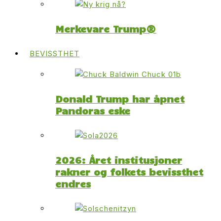
Merkevare Trump®
BEVISSTHET
Donald Trump har åpnet
Pandoras eske
2026: Året institusjoner
rakner og folkets bevissthet
endres