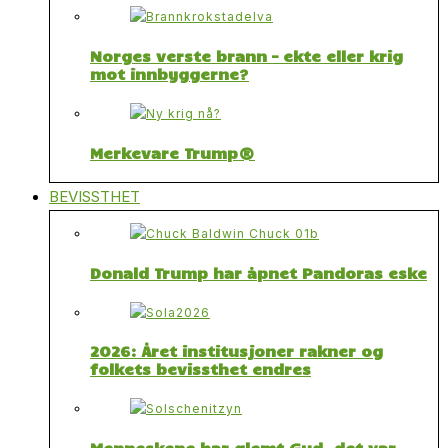
Norges verste brann – ekte eller krig
mot innbyggerne?
Merkevare Trump®
BEVISSTHET
Donald Trump har åpnet Pandoras eske
2026: Året institusjoner rakner og
folkets bevissthet endres
Menneskene har glemt Gud, det var