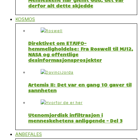
derfor alt dette skjedde
KOSMOS
Direktivet om ET/UFO-
hemmeligholdelse: Fra Roswell til MJ12,
NASA og offentlige
desinformasjonsprosjekter
Artemis II: Det var en gang 10 gaver til
sannheten
Utenomjordisk infiltrasjon i
menneskehetens anliggende – Del 3
ANBEFALES