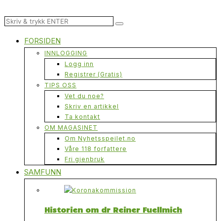
FORSIDEN
INNLOGGING
Logg inn
Registrer (Gratis)
TIPS OSS
Vet du noe?
Skriv en artikkel
Ta kontakt
OM MAGASINET
Om Nyhetsspeilet.no
Våre 118 forfattere
Fri gjenbruk
SAMFUNN
Historien om dr Reiner Fuellmich