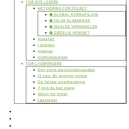
FOR NYE LESERE
AKTIVERING FOR FOLKET
➊ GLOBAL KORRUPSJON
➋ FALSK KLIMAKRISE
➌ ISKALDE VIRKEMIDLER
➍ DØDELIG HENSIKT
Anbefalt
I dybden
Videoer
Ordforklaringer
FOR LYSBRINGERE
Den store bevissthetsguiden
12 tips: Bli anonym online
De falske lysarbeiderne
7 ting du kan gjøre
Aktivt for frihet
Løsninger