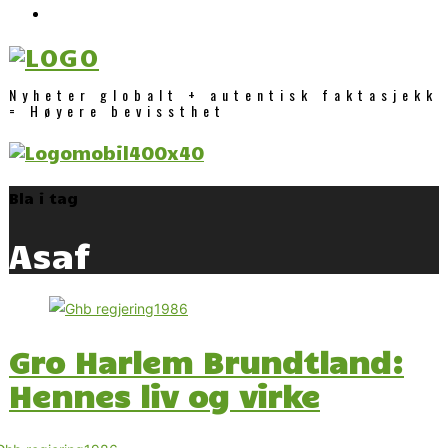
Nyheter globalt + autentisk faktasjekk
= Høyere bevissthet
Bla i tag
Asaf
Gro Harlem Brundtland:
Hennes liv og virke