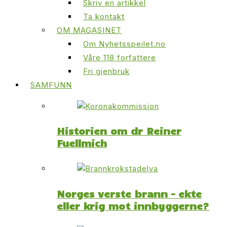
Skriv en artikkel
Ta kontakt
OM MAGASINET
Om Nyhetsspeilet.no
Våre 118 forfattere
Fri gjenbruk
SAMFUNN
Historien om dr Reiner
Fuellmich
Norges verste brann – ekte
eller krig mot innbyggerne?