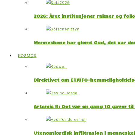
2026: Året institusjoner rakner og fol
Menneskene har glemt Gud, det var der
KOSMOS
Direktivet om ET/UFO-hemmeligholdelse
Artemis II: Det var en gang 10 gaver ti
Utenomjordisk infiltrasjon i menneskeh