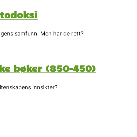
todoksi
dagens samfunn. Men har de rett?
iske bøker (850-450)
vitenskapens innsikter?