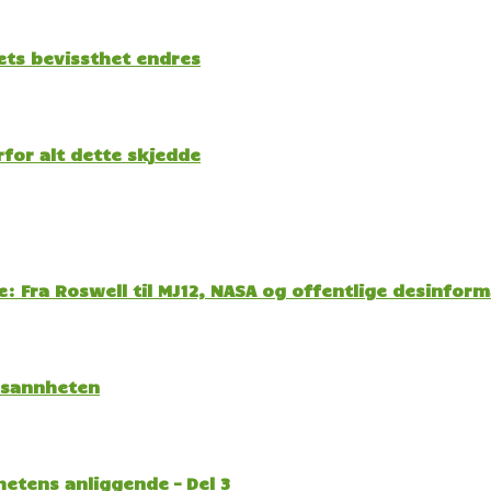
kets bevissthet endres
for alt dette skjedde
: Fra Roswell til MJ12, NASA og offentlige desinfor
l sannheten
etens anliggende – Del 3