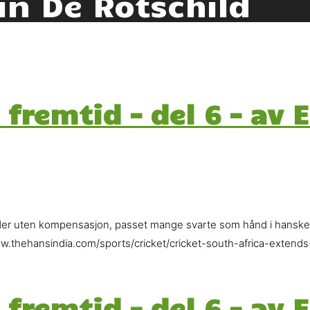
in De Rotschild
 fremtid – del 6 – av 
er uten kompensasjon, passet mange svarte som hånd i hanske, 
ww.thehansindia.com/sports/cricket/cricket-south-africa-exten
 fremtid – del 6 – av 