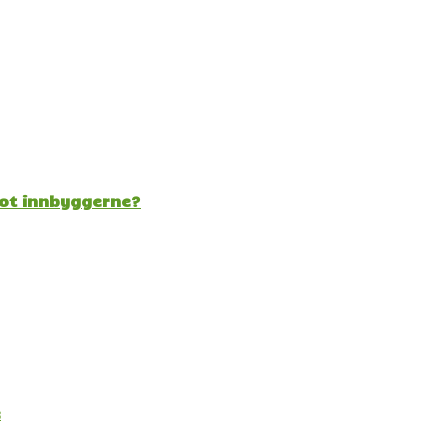
mot innbyggerne?
e