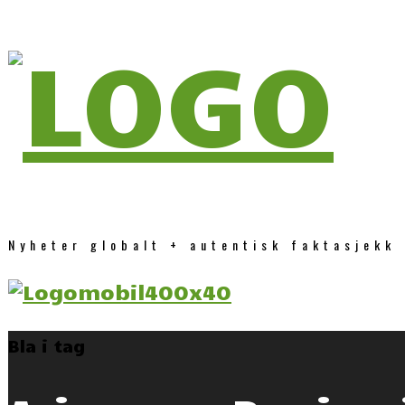
Nyheter globalt + autentisk faktasjekk
Bla i tag