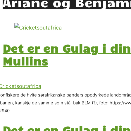
Ariane og Benjam
Det er en Gulag i din
Mullins
konfiskere de hvite sørafrikanske bønders oppdyrkede landområd
 banen, kanskje de samme som står bak BLM (?), foto: https://w
2940
Det er en Gulag i din