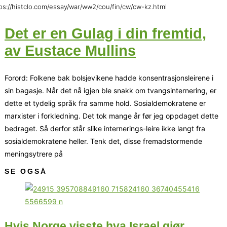
ps://histclo.com/essay/war/ww2/cou/fin/cw/cw-kz.html
Det er en Gulag i din fremtid,
av Eustace Mullins
Forord: Folkene bak bolsjevikene hadde konsentrasjonsleirene i
sin bagasje. Når det nå igjen ble snakk om tvangsinternering, er
dette et tydelig språk fra samme hold. Sosialdemokratene er
marxister i forkledning. Det tok mange år før jeg oppdaget dette
bedraget. Så derfor står slike internerings-leire ikke langt fra
sosialdemokratene heller. Tenk det, disse fremadstormende
meningsytrere på
SE OGSÅ
Hvis Norge visste hva Israel gjør