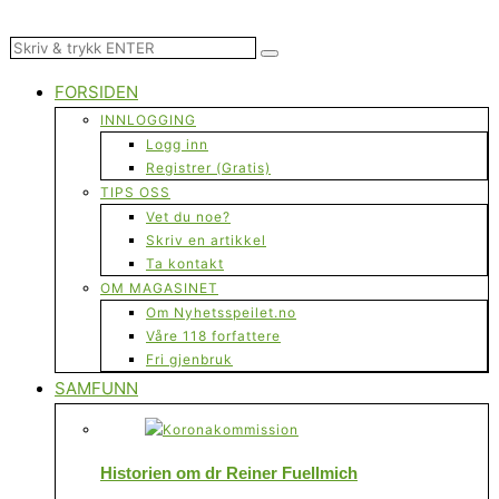
FORSIDEN
INNLOGGING
Logg inn
Registrer (Gratis)
TIPS OSS
Vet du noe?
Skriv en artikkel
Ta kontakt
OM MAGASINET
Om Nyhetsspeilet.no
Våre 118 forfattere
Fri gjenbruk
SAMFUNN
Historien om dr Reiner Fuellmich