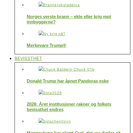
Norges verste brann – ekte eller krig mot
innbyggerne?
Merkevare Trump®
BEVISSTHET
Donald Trump har åpnet Pandoras eske
2026: Året institusjoner rakner og folkets
bevissthet endres
Menneskene har glemt Gud, det var derfor alt