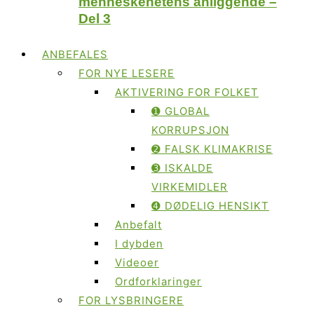
menneskehetens anliggende –
Del 3
ANBEFALES
FOR NYE LESERE
AKTIVERING FOR FOLKET
➊ GLOBAL
KORRUPSJON
➋ FALSK KLIMAKRISE
➌ ISKALDE
VIRKEMIDLER
➍ DØDELIG HENSIKT
Anbefalt
I dybden
Videoer
Ordforklaringer
FOR LYSBRINGERE