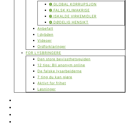
➊ GLOBAL KORRUPSJON
➋ FALSK KLIMAKRISE
➌ ISKALDE VIRKEMIDLER
➍ DØDELIG HENSIKT
Anbefalt
I dybden
Videoer
Ordforklaringer
FOR LYSBRINGERE
Den store bevissthetsguiden
12 tips: Bli anonym online
De falske lysarbeiderne
7 ting du kan gjøre
Aktivt for frihet
Løsninger