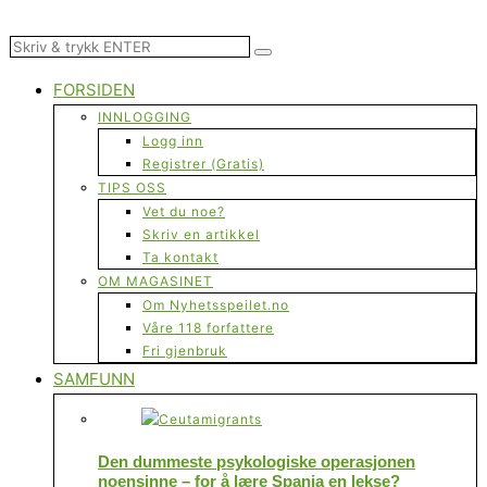
FORSIDEN
INNLOGGING
Logg inn
Registrer (Gratis)
TIPS OSS
Vet du noe?
Skriv en artikkel
Ta kontakt
OM MAGASINET
Om Nyhetsspeilet.no
Våre 118 forfattere
Fri gjenbruk
SAMFUNN
Den dummeste psykologiske operasjonen
noensinne – for å lære Spania en lekse?