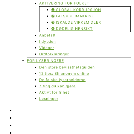
AKTIVERING FOR FOLKET
➊ GLOBAL KORRUPSJON
➋ FALSK KLIMAKRISE
➌ ISKALDE VIRKEMIDLER
➍ DØDELIG HENSIKT
Anbefalt
I dybden
Videoer
Ordforklaringer
FOR LYSBRINGERE
Den store bevissthetsguiden
12 tips: Bli anonym online
De falske lysarbeiderne
7 ting du kan gjøre
Aktivt for frihet
Løsninger