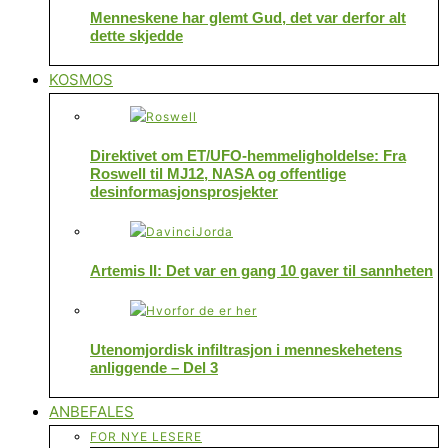
Menneskene har glemt Gud, det var derfor alt
dette skjedde
KOSMOS
Direktivet om ET/UFO-hemmeligholdelse: Fra
Roswell til MJ12, NASA og offentlige
desinformasjonsprosjekter
Artemis II: Det var en gang 10 gaver til sannheten
Utenomjordisk infiltrasjon i menneskehetens
anliggende – Del 3
ANBEFALES
FOR NYE LESERE