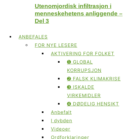
Utenomjordisk infiltrasjon i
menneskehetens anliggende –
Del 3
ANBEFALES
FOR NYE LESERE
AKTIVERING FOR FOLKET
➊ GLOBAL
KORRUPSJON
➋ FALSK KLIMAKRISE
➌ ISKALDE
VIRKEMIDLER
➍ DØDELIG HENSIKT
Anbefalt
I dybden
Videoer
Ordforklaringer