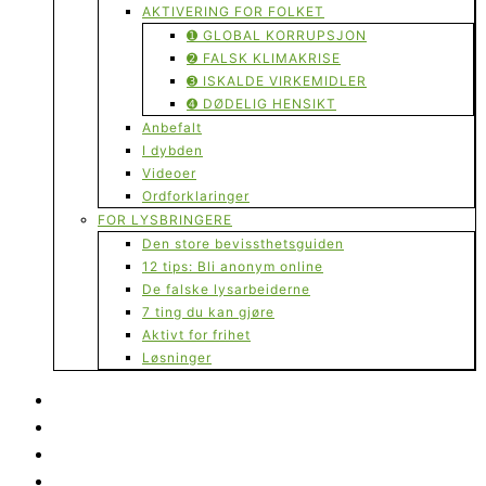
AKTIVERING FOR FOLKET
➊ GLOBAL KORRUPSJON
➋ FALSK KLIMAKRISE
➌ ISKALDE VIRKEMIDLER
➍ DØDELIG HENSIKT
Anbefalt
I dybden
Videoer
Ordforklaringer
FOR LYSBRINGERE
Den store bevissthetsguiden
12 tips: Bli anonym online
De falske lysarbeiderne
7 ting du kan gjøre
Aktivt for frihet
Løsninger