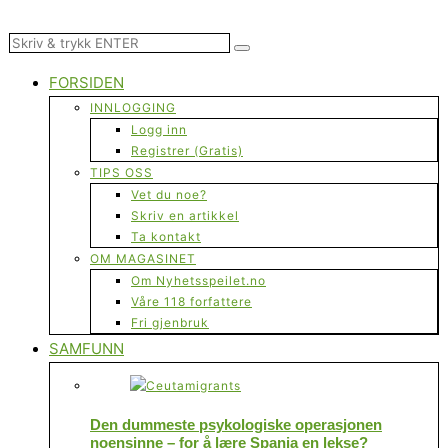
FORSIDEN
INNLOGGING
Logg inn
Registrer (Gratis)
TIPS OSS
Vet du noe?
Skriv en artikkel
Ta kontakt
OM MAGASINET
Om Nyhetsspeilet.no
Våre 118 forfattere
Fri gjenbruk
SAMFUNN
Den dummeste psykologiske operasjonen
noensinne – for å lære Spania en lekse?