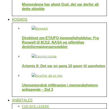
Menneskene har glemt Gud, det var derfor alt
dette skjedde
KOSMOS
Direktivet om ET/UFO-hemmeligholdelse: Fra
Roswell til MJ12, NASA og offentlige
desinformasjonsprosjekter
Artemis II: Det var en gang 10 gaver til sannheten
Utenomjordisk infiltrasjon i menneskehetens
anliggende – Del 3
ANBEFALES
FOR NYE LESERE