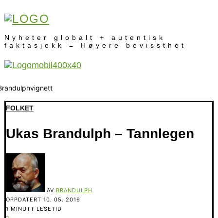
Nyheter globalt + autentisk
faktasjekk = Høyere bevissthet
FOLKET
Ukas Brandulph – Tannlegen
AV
BRANDULPH
OPPDATERT
10. 05. 2016
1 MINUTT LESETID
2