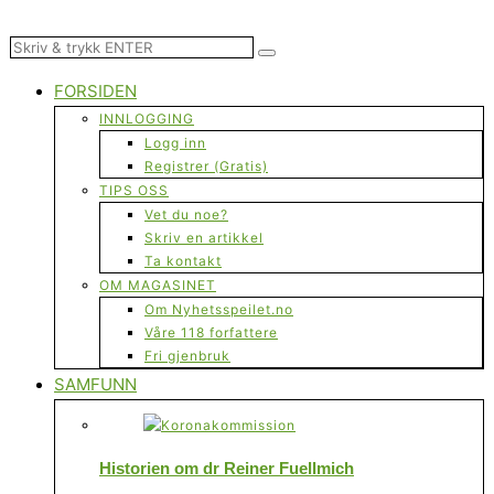
FORSIDEN
INNLOGGING
Logg inn
Registrer (Gratis)
TIPS OSS
Vet du noe?
Skriv en artikkel
Ta kontakt
OM MAGASINET
Om Nyhetsspeilet.no
Våre 118 forfattere
Fri gjenbruk
SAMFUNN
Historien om dr Reiner Fuellmich