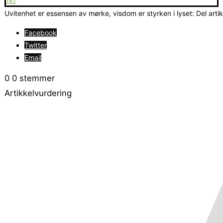
147
Uvitenhet er essensen av mørke, visdom er styrken i lyset: Del arti
Facebook
Twitter
Email
0
0
stemmer
Artikkelvurdering