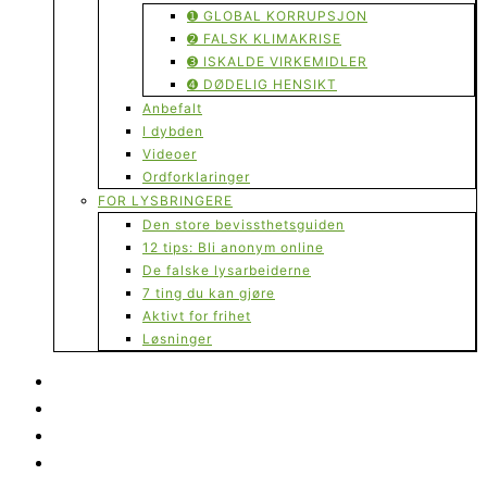
➊ GLOBAL KORRUPSJON
➋ FALSK KLIMAKRISE
➌ ISKALDE VIRKEMIDLER
➍ DØDELIG HENSIKT
Anbefalt
I dybden
Videoer
Ordforklaringer
FOR LYSBRINGERE
Den store bevissthetsguiden
12 tips: Bli anonym online
De falske lysarbeiderne
7 ting du kan gjøre
Aktivt for frihet
Løsninger