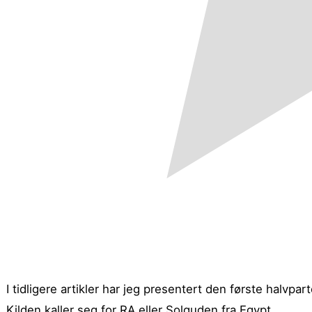
I tidligere artikler har jeg presentert den første halvpa
Kilden kaller seg for RA eller Solguden fra Egypt.