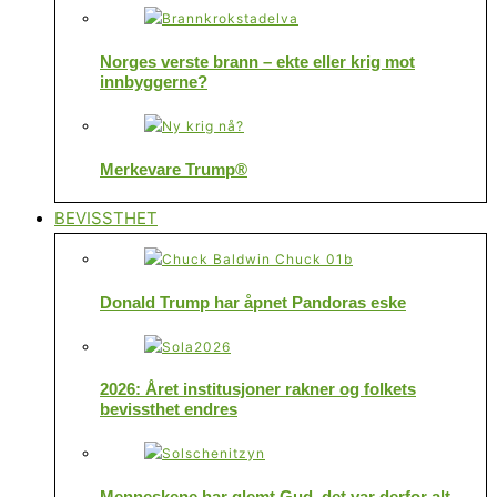
Norges verste brann – ekte eller krig mot
innbyggerne?
Merkevare Trump®
BEVISSTHET
Donald Trump har åpnet Pandoras eske
2026: Året institusjoner rakner og folkets
bevissthet endres
Menneskene har glemt Gud, det var derfor alt