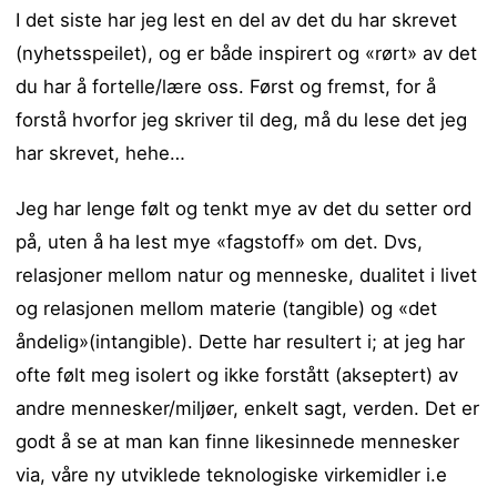
I det siste har jeg lest en del av det du har skrevet
(nyhetsspeilet), og er både inspirert og «rørt» av det
du har å fortelle/lære oss. Først og fremst, for å
forstå hvorfor jeg skriver til deg, må du lese det jeg
har skrevet, hehe…
Jeg har lenge følt og tenkt mye av det du setter ord
på, uten å ha lest mye «fagstoff» om det. Dvs,
relasjoner mellom natur og menneske, dualitet i livet
og relasjonen mellom materie (tangible) og «det
åndelig»(intangible). Dette har resultert i; at jeg har
ofte følt meg isolert og ikke forstått (akseptert) av
andre mennesker/miljøer, enkelt sagt, verden. Det er
godt å se at man kan finne likesinnede mennesker
via, våre ny utviklede teknologiske virkemidler i.e