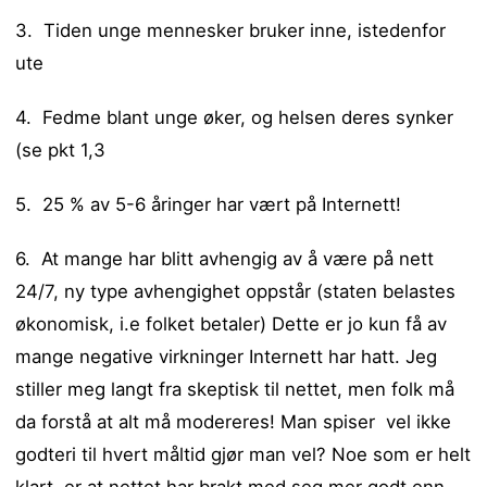
3. Tiden unge mennesker bruker inne, istedenfor
ute
4. Fedme blant unge øker, og helsen deres synker
(se pkt 1,3
5. 25 % av 5-6 åringer har vært på Internett!
6. At mange har blitt avhengig av å være på nett
24/7, ny type avhengighet oppstår (staten belastes
økonomisk, i.e folket betaler) Dette er jo kun få av
mange negative virkninger Internett har hatt. Jeg
stiller meg langt fra skeptisk til nettet, men folk må
da forstå at alt må modereres! Man spiser vel ikke
godteri til hvert måltid gjør man vel? Noe som er helt
klart, er at nettet har brakt med seg mer godt enn