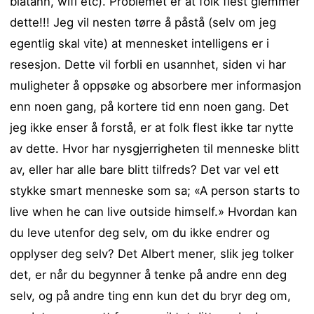
blåtann, wifi etc). Problemet er at folk flest glemmer
dette!!! Jeg vil nesten tørre å påstå (selv om jeg
egentlig skal vite) at mennesket intelligens er i
resesjon. Dette vil forbli en usannhet, siden vi har
muligheter å oppsøke og absorbere mer informasjon
enn noen gang, på kortere tid enn noen gang. Det
jeg ikke enser å forstå, er at folk flest ikke tar nytte
av dette. Hvor har nysgjerrigheten til menneske blitt
av, eller har alle bare blitt tilfreds? Det var vel ett
stykke smart menneske som sa; «A person starts to
live when he can live outside himself.» Hvordan kan
du leve utenfor deg selv, om du ikke endrer og
opplyser deg selv? Det Albert mener, slik jeg tolker
det, er når du begynner å tenke på andre enn deg
selv, og på andre ting enn kun det du bryr deg om,