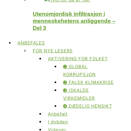
Utenomjordisk infiltrasjon i
menneskehetens anliggende –
Del 3
ANBEFALES
FOR NYE LESERE
AKTIVERING FOR FOLKET
➊ GLOBAL
KORRUPSJON
➋ FALSK KLIMAKRISE
➌ ISKALDE
VIRKEMIDLER
➍ DØDELIG HENSIKT
Anbefalt
I dybden
Videoer