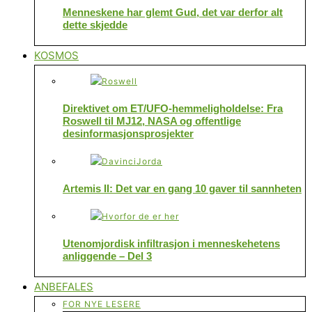
Menneskene har glemt Gud, det var derfor alt
dette skjedde
KOSMOS
Direktivet om ET/UFO-hemmeligholdelse: Fra
Roswell til MJ12, NASA og offentlige
desinformasjonsprosjekter
Artemis II: Det var en gang 10 gaver til sannheten
Utenomjordisk infiltrasjon i menneskehetens
anliggende – Del 3
ANBEFALES
FOR NYE LESERE