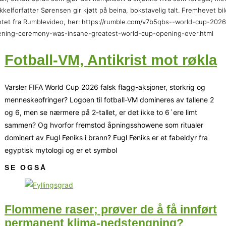
ikkelforfatter Sørensen gir kjøtt på beina, bokstavelig talt. Fremhevet bi
tet fra Rumblevideo, her: https://rumble.com/v7b5qbs--world-cup-2026
ning-ceremony-was-insane-greatest-world-cup-opening-ever.html
Fotball-VM, Antikrist mot røkla
Varsler FIFA World Cup 2026 falsk flagg-aksjoner, storkrig og
menneskeofringer? Logoen til fotball-VM domineres av tallene 2
og 6, men se nærmere på 2-tallet, er det ikke to 6´ere limt
sammen? Og hvorfor fremstod åpningsshowene som ritualer
dominert av Fugl Føniks i brann? Fugl Føniks er et fabeldyr fra
egyptisk mytologi og er et symbol
SE OGSÅ
Flommene raser; prøver de å få innført
permanent klima-nedstengning?