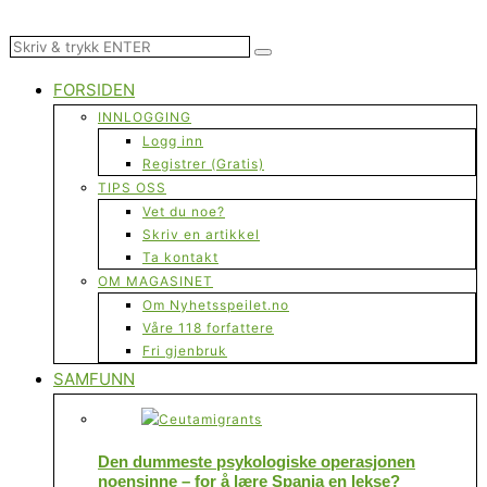
FORSIDEN
INNLOGGING
Logg inn
Registrer (Gratis)
TIPS OSS
Vet du noe?
Skriv en artikkel
Ta kontakt
OM MAGASINET
Om Nyhetsspeilet.no
Våre 118 forfattere
Fri gjenbruk
SAMFUNN
Den dummeste psykologiske operasjonen
noensinne – for å lære Spania en lekse?