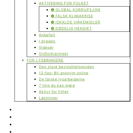
AKTIVERING FOR FOLKET
➊ GLOBAL KORRUPSJON
➋ FALSK KLIMAKRISE
➌ ISKALDE VIRKEMIDLER
➍ DØDELIG HENSIKT
Anbefalt
I dybden
Videoer
Ordforklaringer
FOR LYSBRINGERE
Den store bevissthetsguiden
12 tips: Bli anonym online
De falske lysarbeiderne
7 ting du kan gjøre
Aktivt for frihet
Løsninger