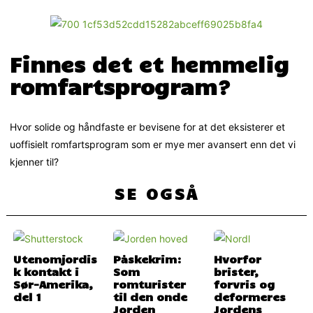
Finnes det et hemmelig
romfartsprogram?
Hvor solide og håndfaste er bevisene for at det eksisterer et
uoffisielt romfartsprogram som er mye mer avansert enn det vi
kjenner til?
SE OGSÅ
Utenomjordis
Påskekrim:
Hvorfor
k kontakt i
Som
brister,
Sør-Amerika,
romturister
forvris og
del 1
til den onde
deformeres
Jorden
Jordens