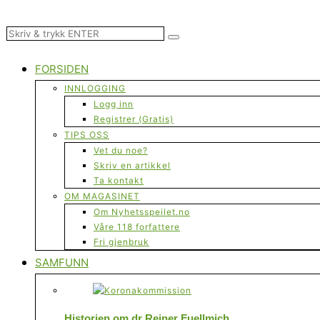
FORSIDEN
INNLOGGING
Logg inn
Registrer (Gratis)
TIPS OSS
Vet du noe?
Skriv en artikkel
Ta kontakt
OM MAGASINET
Om Nyhetsspeilet.no
Våre 118 forfattere
Fri gjenbruk
SAMFUNN
Historien om dr Reiner Fuellmich