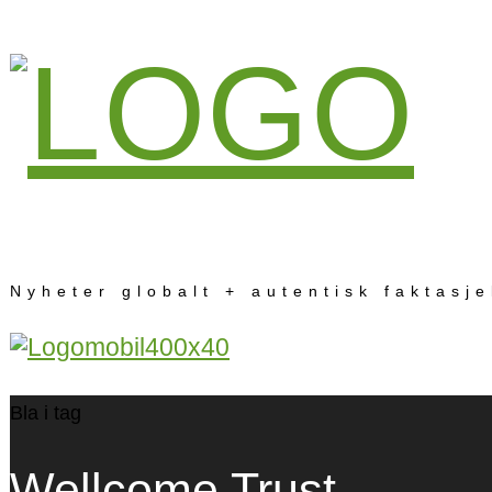
Nyheter globalt + autentisk faktasj
Bla i tag
Wellcome Trust