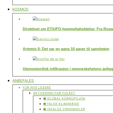
KOSMOS
Direktivet om ET/UFO-hemmeligholdelse: Fra Roswe
Artemis II: Det var en gang 10 gaver til sannheten
Utenomjordisk infiltrasjon i menneskehetens anlig
ANBEFALES
FOR NYE LESERE
AKTIVERING FOR FOLKET
➊ GLOBAL KORRUPSJON
➋ FALSK KLIMAKRISE
➌ ISKALDE VIRKEMIDLER