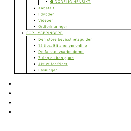
➍ DØDELIG HENSIKT
Anbefalt
I dybden
Videoer
Ordforklaringer
FOR LYSBRINGERE
Den store bevissthetsguiden
12 tips: Bli anonym online
De falske lysarbeiderne
7 ting du kan gjøre
Aktivt for frihet
Løsninger