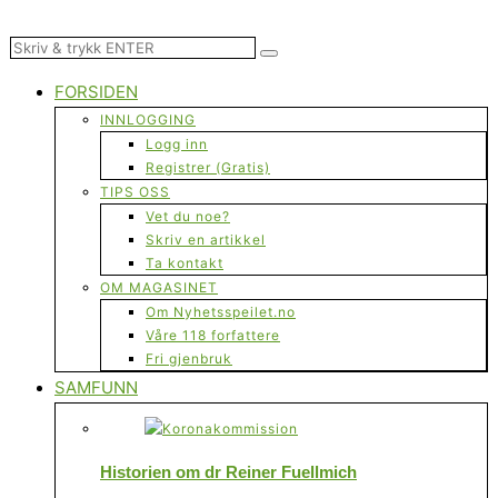
FORSIDEN
INNLOGGING
Logg inn
Registrer (Gratis)
TIPS OSS
Vet du noe?
Skriv en artikkel
Ta kontakt
OM MAGASINET
Om Nyhetsspeilet.no
Våre 118 forfattere
Fri gjenbruk
SAMFUNN
Historien om dr Reiner Fuellmich