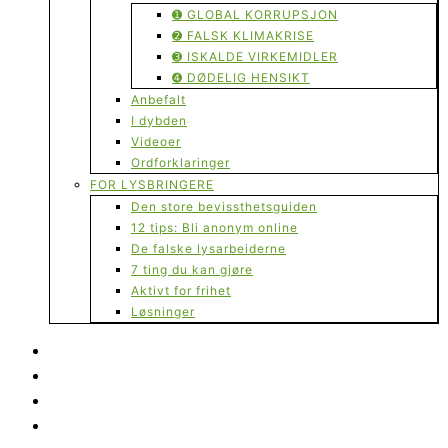
➊ GLOBAL KORRUPSJON
➋ FALSK KLIMAKRISE
➌ ISKALDE VIRKEMIDLER
➍ DØDELIG HENSIKT
Anbefalt
I dybden
Videoer
Ordforklaringer
FOR LYSBRINGERE
Den store bevissthetsguiden
12 tips: Bli anonym online
De falske lysarbeiderne
7 ting du kan gjøre
Aktivt for frihet
Løsninger