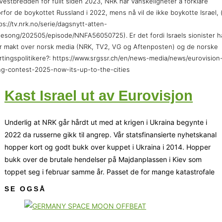
Vestbredden for fullt siden 2023, NRK har vanskeligheter å forklare
rfor de boykottet Russland i 2022, mens nå vil de ikke boykotte Israel, 
ps://tv.nrk.no/serie/dagsnytt-atten-
sesong/202505/episode/NNFA56050725). Er det fordi Israels sionister h
r makt over norsk media (NRK, TV2, VG og Aftenposten) og de norske
rtingspolitikere?: https://www.srgssr.ch/en/news-media/news/eurovision
g-contest-2025-now-its-up-to-the-cities
Kast Israel ut av Eurovisjon
Underlig at NRK går hårdt ut med at krigen i Ukraina begynte i
2022 da russerne gikk til angrep. Vår statsfinansierte nyhetskanal
hopper kort og godt bukk over kuppet i Ukraina i 2014. Hopper
bukk over de brutale hendelser på Majdanplassen i Kiev som
toppet seg i februar samme år. Passet de for mange katastrofale
SE OGSÅ