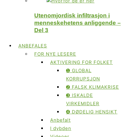
Utenomjordisk infiltrasjon i
menneskehetens anliggende –
Del 3
ANBEFALES
FOR NYE LESERE
AKTIVERING FOR FOLKET
➊ GLOBAL
KORRUPSJON
➋ FALSK KLIMAKRISE
➌ ISKALDE
VIRKEMIDLER
➍ DØDELIG HENSIKT
Anbefalt
I dybden
Videoer