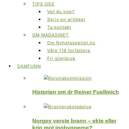
TIPS OSS
Vet du noe?
Skriv en artikkel
Ta kontakt
OM MAGASINET
Om Nyhetsspeilet.no
Våre 118 forfattere
Fri gjenbruk
SAMFUNN
Historien om dr Reiner Fuellmich
Norges verste brann – ekte eller
krig mot innbyggerne?