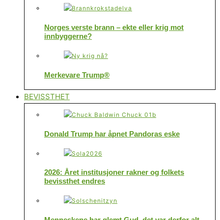
Norges verste brann – ekte eller krig mot
innbyggerne?
Merkevare Trump®
BEVISSTHET
Donald Trump har åpnet Pandoras eske
2026: Året institusjoner rakner og folkets
bevissthet endres
Menneskene har glemt Gud, det var derfor alt