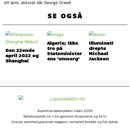
ett land, akkurat slik George Orwell
SE OGSÅ
Algerie; Ikke
Illuminati
tro på
drepte
Den 22ende
Statsminister
Michael
april 2022 og
ens ‘omsorg’
Jackson
Shanghai
Autentisk faktasjekker siden 2009
Nyhetsspeilet.no » Se gjennom illusjonene og bli fri
Eneste sannhetsgravende magasin i komplett bredde og full dybde