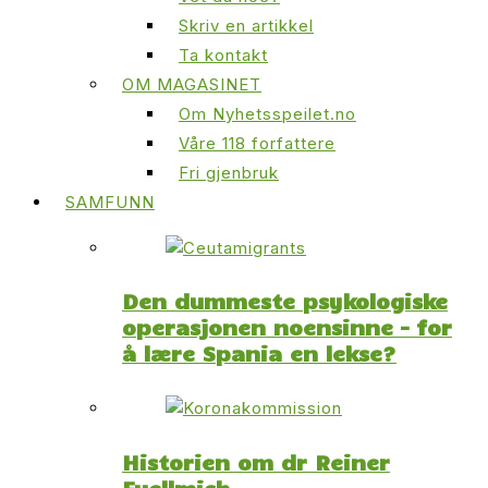
Skriv en artikkel
Ta kontakt
OM MAGASINET
Om Nyhetsspeilet.no
Våre 118 forfattere
Fri gjenbruk
SAMFUNN
Den dummeste psykologiske
operasjonen noensinne – for
å lære Spania en lekse?
Historien om dr Reiner