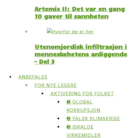
Artemis II: Det var en gang
10 gaver til sannheten
Utenomjordisk infiltrasjon i
menneskehetens anliggende
– Del 3
ANBEFALES
FOR NYE LESERE
AKTIVERING FOR FOLKET
➊ GLOBAL
KORRUPSJON
➋ FALSK KLIMAKRISE
➌ ISKALDE
VIRKEMIDLER