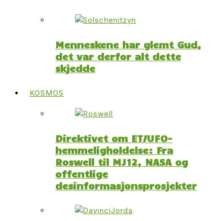
Menneskene har glemt Gud,
det var derfor alt dette
skjedde
KOSMOS
Direktivet om ET/UFO-
hemmeligholdelse: Fra
Roswell til MJ12, NASA og
offentlige
desinformasjonsprosjekter