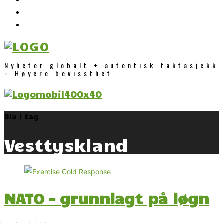
Nyheter globalt + autentisk faktasjekk
= Høyere bevissthet
Bla i tag
Vesttyskland
NATO – grunnlagt på løgn