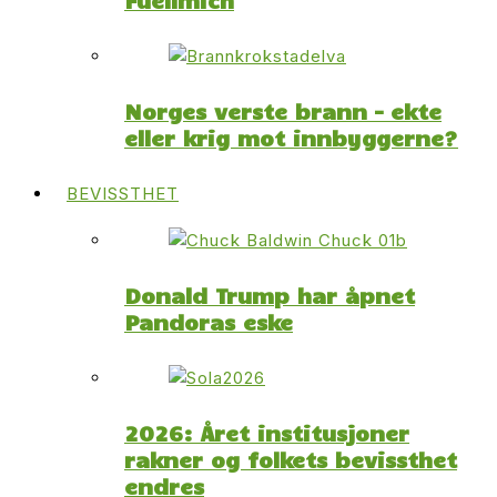
Fuellmich
Norges verste brann – ekte
eller krig mot innbyggerne?
BEVISSTHET
Donald Trump har åpnet
Pandoras eske
2026: Året institusjoner
rakner og folkets bevissthet
endres