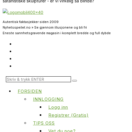
satanistiske skulpturer - er vi virkelig så blinde?
Autentisk faktasjekker siden 2009
Nyhetsspeilet.no » Se gjennom illusjonene og bli fri
Eneste sannhetsgravende magasin i komplett bredde og full dybde
FORSIDEN
INNLOGGING
Logg inn
Registrer (Gratis)
TIPS OSS
Vet du noe?