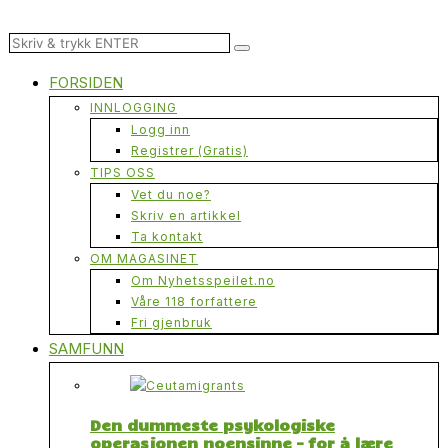
FORSIDEN
INNLOGGING
Logg inn
Registrer (Gratis)
TIPS OSS
Vet du noe?
Skriv en artikkel
Ta kontakt
OM MAGASINET
Om Nyhetsspeilet.no
Våre 118 forfattere
Fri gjenbruk
SAMFUNN
Den dummeste psykologiske
operasjonen noensinne – for å lære