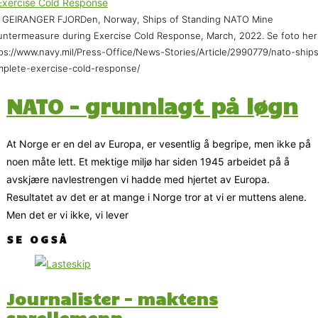
 GEIRANGER FJORDen, Norway, Ships of Standing NATO Mine
ntermeasure during Exercise Cold Response, March, 2022. Se foto her
ps://www.navy.mil/Press-Office/News-Stories/Article/2990779/nato-ship
plete-exercise-cold-response/
NATO – grunnlagt på løgn
At Norge er en del av Europa, er vesentlig å begripe, men ikke på
noen måte lett. Et mektige miljø har siden 1945 arbeidet på å
avskjære navlestrengen vi hadde med hjertet av Europa.
Resultatet av det er at mange i Norge tror at vi er muttens alene.
Men det er vi ikke, vi lever
SE OGSÅ
Journalister – maktens
sprellemenn