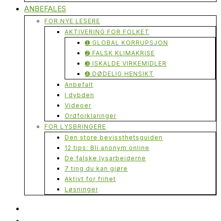
ANBEFALES
FOR NYE LESERE
AKTIVERING FOR FOLKET
➊ GLOBAL KORRUPSJON
➋ FALSK KLIMAKRISE
➌ ISKALDE VIRKEMIDLER
➍ DØDELIG HENSIKT
Anbefalt
I dybden
Videoer
Ordforklaringer
FOR LYSBRINGERE
Den store bevissthetsguiden
12 tips: Bli anonym online
De falske lysarbeiderne
7 ting du kan gjøre
Aktivt for frihet
Løsninger