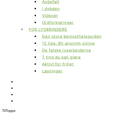
Anbefalt
I dybden
Videoer
Ordforklaringer
FOR LYSBRINGERE
Den store bevissthetsguiden
12 tips: Bli anonym online
De falske lysarbeiderne
7 ting du kan gjøre
Aktivt for frihet
Løsninger
Til
Topps