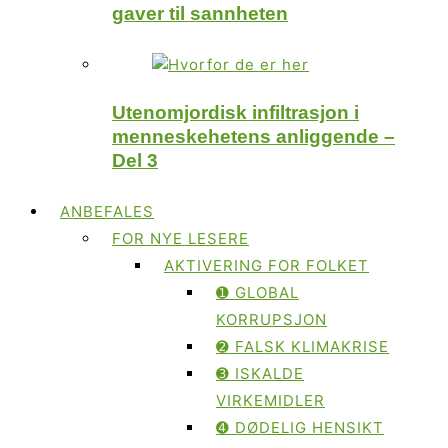
gaver til sannheten
Utenomjordisk infiltrasjon i
menneskehetens anliggende –
Del 3
ANBEFALES
FOR NYE LESERE
AKTIVERING FOR FOLKET
➊ GLOBAL
KORRUPSJON
➋ FALSK KLIMAKRISE
➌ ISKALDE
VIRKEMIDLER
➍ DØDELIG HENSIKT