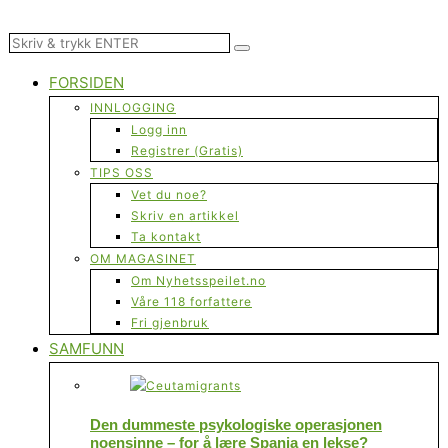
FORSIDEN
INNLOGGING
Logg inn
Registrer (Gratis)
TIPS OSS
Vet du noe?
Skriv en artikkel
Ta kontakt
OM MAGASINET
Om Nyhetsspeilet.no
Våre 118 forfattere
Fri gjenbruk
SAMFUNN
Den dummeste psykologiske operasjonen
noensinne – for å lære Spania en lekse?