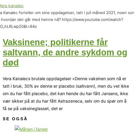
a Kanalec forteller om sine oppdagelser, tatt i juli måned 2021, noen so
 hvordan det går med henne nå? https://www.youtube.com/watch?
0D_hLRLwp20&t=84s
Vaksinene; politikerne får
saltvann, de andre sykdom og
død
Vera Kanalecs brutale oppdagelser «Denne vaksinen som nå er
tatt i bruk, 30% av denne er placebo (saltvann), men du vet ikke
om du har fått placebo, det kan hende du har fått Jansens, ikke
vær sikker på at du har fått Astrazeneca, selv om du spør om å
få se på vaksineglasset, det er
SE OGSÅ