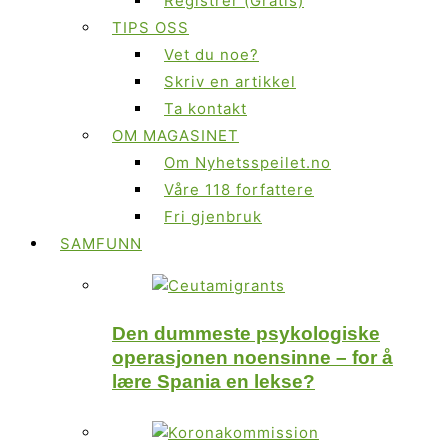
Registrer (Gratis)
TIPS OSS
Vet du noe?
Skriv en artikkel
Ta kontakt
OM MAGASINET
Om Nyhetsspeilet.no
Våre 118 forfattere
Fri gjenbruk
SAMFUNN
Den dummeste psykologiske
operasjonen noensinne – for å
lære Spania en lekse?