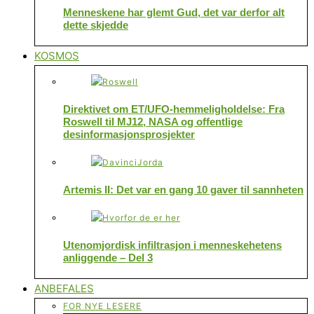
Menneskene har glemt Gud, det var derfor alt
dette skjedde
KOSMOS
Direktivet om ET/UFO-hemmeligholdelse: Fra
Roswell til MJ12, NASA og offentlige
desinformasjonsprosjekter
Artemis II: Det var en gang 10 gaver til sannheten
Utenomjordisk infiltrasjon i menneskehetens
anliggende – Del 3
ANBEFALES
FOR NYE LESERE