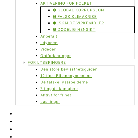
AKTIVERING FOR FOLKET
➊ GLOBAL KORRUPSJON
➋ FALSK KLIMAKRISE
➌ ISKALDE VIRKEMIDLER
➍ DØDELIG HENSIKT
Anbefalt
I dybden
Videoer
Ordforklaringer
FOR LYSBRINGERE
Den store bevissthetsguiden
12 tips: Bli anonym online
De falske lysarbeiderne
7 ting du kan gjøre
Aktivt for frihet
Løsninger