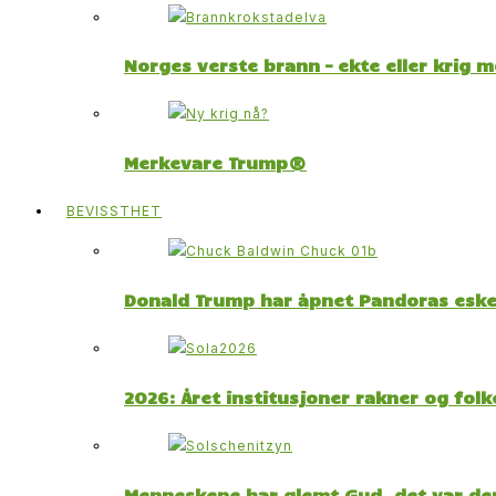
Norges verste brann – ekte eller krig 
Merkevare Trump®
BEVISSTHET
Donald Trump har åpnet Pandoras esk
2026: Året institusjoner rakner og fol
Menneskene har glemt Gud, det var der