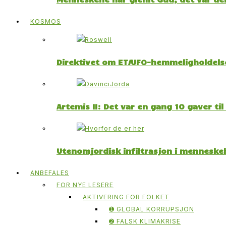
KOSMOS
Direktivet om ET/UFO-hemmeligholdelse
Artemis II: Det var en gang 10 gaver ti
Utenomjordisk infiltrasjon i menneskeh
ANBEFALES
FOR NYE LESERE
AKTIVERING FOR FOLKET
➊ GLOBAL KORRUPSJON
➋ FALSK KLIMAKRISE