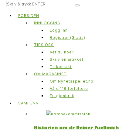
FORSIDEN
INNLOGGING
Logg inn
Registrer (Gratis)
TIPS OSS
Vet du noe?
Skriv en artikkel
Ta kontakt
OM MAGASINET
Om Nyhetsspeilet.no
Våre 118 forfattere
Fri gjenbruk
SAMFUNN
Historien om dr Reiner Fuellmich