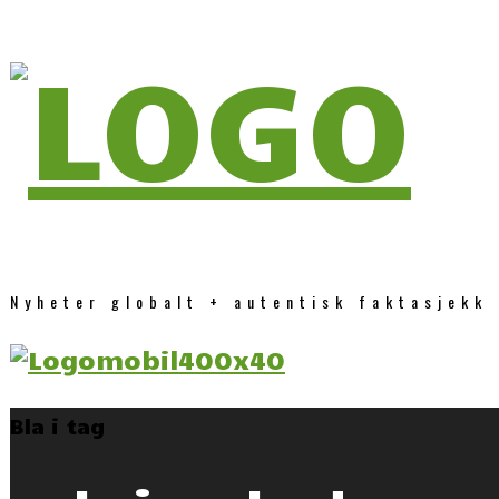
Nyheter globalt + autentisk faktasjekk
Bla i tag