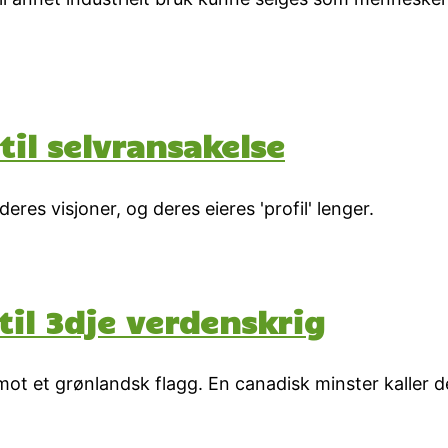
il selvransakelse
eres visjoner, og deres eieres 'profil' lenger.
til 3dje verdenskrig
ot et grønlandsk flagg. En canadisk minster kaller d