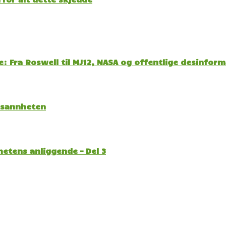
: Fra Roswell til MJ12, NASA og offentlige desinfor
l sannheten
etens anliggende – Del 3