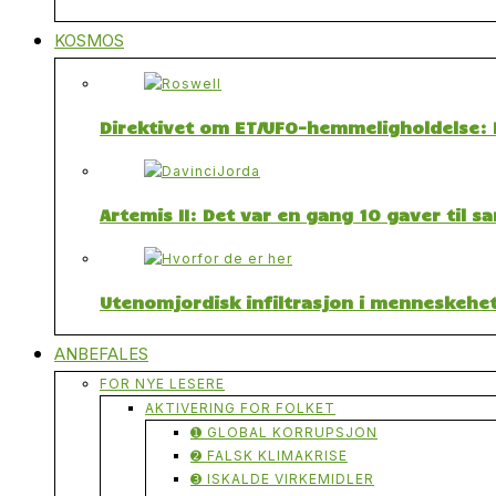
KOSMOS
Direktivet om ET/UFO-hemmeligholdelse: F
Artemis II: Det var en gang 10 gaver til 
Utenomjordisk infiltrasjon i menneskehet
ANBEFALES
FOR NYE LESERE
AKTIVERING FOR FOLKET
➊ GLOBAL KORRUPSJON
➋ FALSK KLIMAKRISE
➌ ISKALDE VIRKEMIDLER