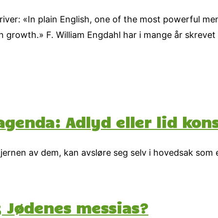
kriver: «In plain English, one of the most powerful men
n growth.» F. William Engdahl har i mange år skrevet
genda: Adlyd eller lid ko
jernen av dem, kan avsløre seg selv i hovedsak som 
; Jødenes messias?