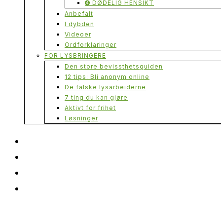
➍ DØDELIG HENSIKT
Anbefalt
I dybden
Videoer
Ordforklaringer
FOR LYSBRINGERE
Den store bevissthetsguiden
12 tips: Bli anonym online
De falske lysarbeiderne
7 ting du kan gjøre
Aktivt for frihet
Løsninger