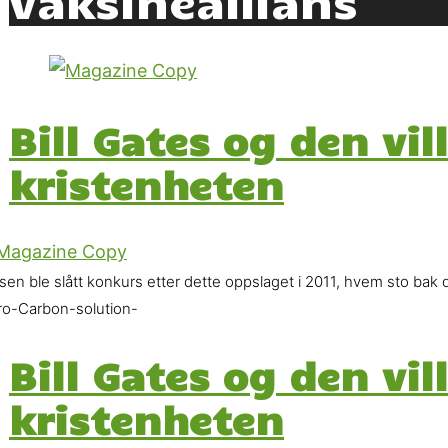
Bill Gates og den vi
kristenheten
isen ble slått konkurs etter dette oppslaget i 2011, hvem sto ba
ro-Carbon-solution-
Bill Gates og den vi
kristenheten