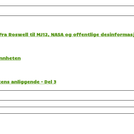
ra Roswell til MJ12, NASA og offentlige desinformas
sannheten
ens anliggende – Del 3