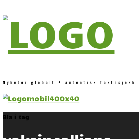
Nyheter globalt + autentisk faktasjekk
Bla i tag
vaksineallians