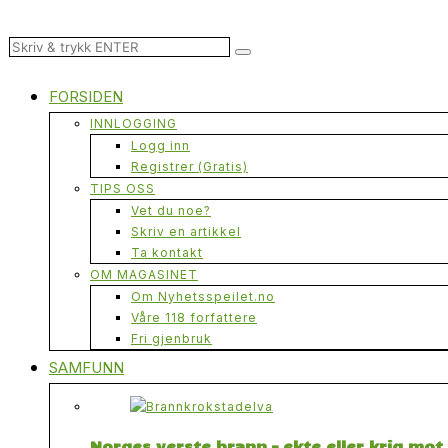
FORSIDEN
INNLOGGING
Logg inn
Registrer (Gratis)
TIPS OSS
Vet du noe?
Skriv en artikkel
Ta kontakt
OM MAGASINET
Om Nyhetsspeilet.no
Våre 118 forfattere
Fri gjenbruk
SAMFUNN
Norges verste brann – ekte eller krig mo