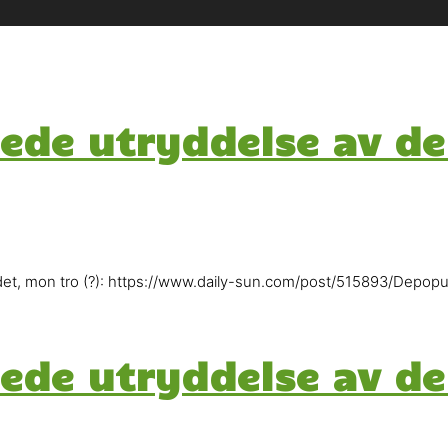
llede utryddelse av de
k det, mon tro (?): https://www.daily-sun.com/post/515893/Depop
llede utryddelse av de