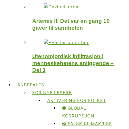
Artemis II: Det var en gang 10
gaver til sannheten
Utenomjordisk infiltrasjon i
menneskehetens anliggende –
Del 3
ANBEFALES
FOR NYE LESERE
AKTIVERING FOR FOLKET
➊ GLOBAL
KORRUPSJON
➋ FALSK KLIMAKRISE