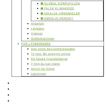
➊ GLOBAL KORRUPSJON
➋ FALSK KLIMAKRISE
➌ ISKALDE VIRKEMIDLER
➍ DØDELIG HENSIKT
Anbefalt
I dybden
Videoer
Ordforklaringer
FOR LYSBRINGERE
Den store bevissthetsguiden
12 tips: Bli anonym online
De falske lysarbeiderne
7 ting du kan gjøre
Aktivt for frihet
Løsninger