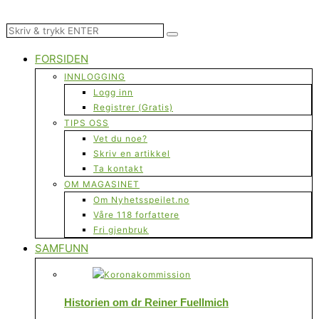
FORSIDEN
INNLOGGING
Logg inn
Registrer (Gratis)
TIPS OSS
Vet du noe?
Skriv en artikkel
Ta kontakt
OM MAGASINET
Om Nyhetsspeilet.no
Våre 118 forfattere
Fri gjenbruk
SAMFUNN
Historien om dr Reiner Fuellmich