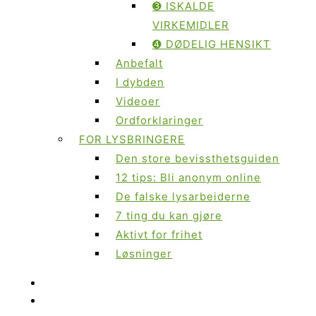
➌ ISKALDE
VIRKEMIDLER
➍ DØDELIG HENSIKT
Anbefalt
I dybden
Videoer
Ordforklaringer
FOR LYSBRINGERE
Den store bevissthetsguiden
12 tips: Bli anonym online
De falske lysarbeiderne
7 ting du kan gjøre
Aktivt for frihet
Løsninger