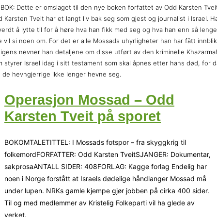
BOK: Dette er omslaget til den nye boken forfattet av Odd Karsten Tveit
 Karsten Tveit har et langt liv bak seg som gjest og journalist i Israel. H
verdt å lytte til for å høre hva han fikk med seg og hva han enn så lenge
e vil si noen om. For det er alle Mossads uhyrligheter han har fått innblikk
igens nevner han detaljene om disse utført av den kriminelle Khazarmaf
 styrer Israel idag i sitt testament som skal åpnes etter hans død, for d
 de hevngjerrige ikke lenger hevne seg.
Operasjon Mossad – Odd
Karsten Tveit på sporet
BOKOMTALETITTEL: I Mossads fotspor – fra skyggkrig til
folkemordFORFATTER: Odd Karsten TveitSJANGER: Dokumentar,
sakprosaANTALL SIDER: 408FORLAG: Kagge forlag Endelig har
noen i Norge forstått at Israels dødelige håndlanger Mossad må
under lupen. NRKs gamle kjempe gjør jobben på cirka 400 sider.
Til og med medlemmer av Kristelig Folkeparti vil ha glede av
verket.