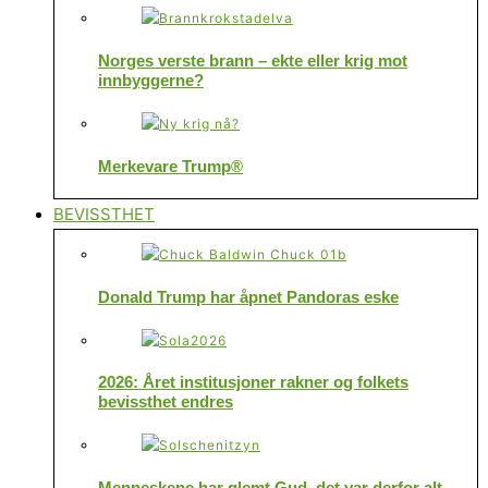
Norges verste brann – ekte eller krig mot
innbyggerne?
Merkevare Trump®
BEVISSTHET
Donald Trump har åpnet Pandoras eske
2026: Året institusjoner rakner og folkets
bevissthet endres
Menneskene har glemt Gud, det var derfor alt