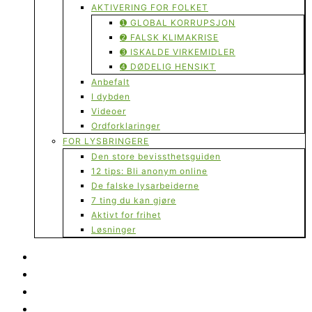
AKTIVERING FOR FOLKET
➊ GLOBAL KORRUPSJON
➋ FALSK KLIMAKRISE
➌ ISKALDE VIRKEMIDLER
➍ DØDELIG HENSIKT
Anbefalt
I dybden
Videoer
Ordforklaringer
FOR LYSBRINGERE
Den store bevissthetsguiden
12 tips: Bli anonym online
De falske lysarbeiderne
7 ting du kan gjøre
Aktivt for frihet
Løsninger