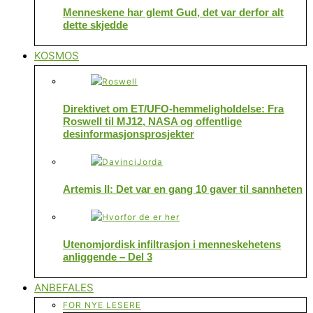
Menneskene har glemt Gud, det var derfor alt
dette skjedde
KOSMOS
Direktivet om ET/UFO-hemmeligholdelse: Fra
Roswell til MJ12, NASA og offentlige
desinformasjonsprosjekter
Artemis II: Det var en gang 10 gaver til sannheten
Utenomjordisk infiltrasjon i menneskehetens
anliggende – Del 3
ANBEFALES
FOR NYE LESERE