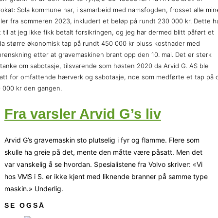
okat: Sola kommune har, i samarbeid med namsfogden, frosset alle min
ler fra sommeren 2023, inkludert et beløp på rundt 230 000 kr. Dette h
t til at jeg ikke fikk betalt forsikringen, og jeg har dermed blitt påført et
a større økonomisk tap på rundt 450 000 kr pluss kostnader med
renskning etter at gravemaskinen brant opp den 10. mai. Det er sterk
tanke om sabotasje, tilsvarende som høsten 2020 da Arvid G. AS ble
att for omfattende hærverk og sabotasje, noe som medførte et tap på c
 000 kr den gangen.
Fra varsler Arvid G’s liv
Arvid G’s gravemaskin sto plutselig i fyr og flamme. Flere som
skulle ha greie på det, mente den måtte være påsatt. Men det
var vanskelig å se hvordan. Spesialistene fra Volvo skriver: «Vi
hos VMS i S. er ikke kjent med liknende branner på samme type
maskin.» Underlig.
SE OGSÅ