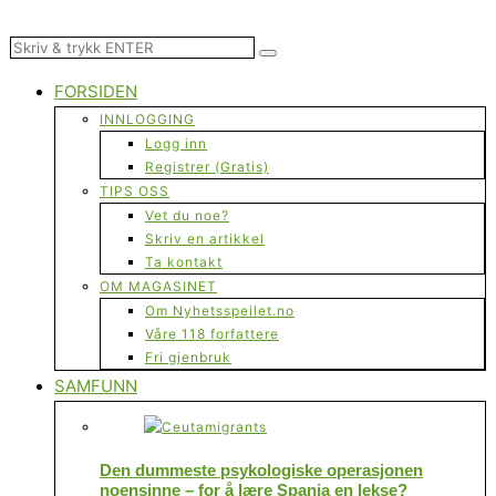
FORSIDEN
INNLOGGING
Logg inn
Registrer (Gratis)
TIPS OSS
Vet du noe?
Skriv en artikkel
Ta kontakt
OM MAGASINET
Om Nyhetsspeilet.no
Våre 118 forfattere
Fri gjenbruk
SAMFUNN
Den dummeste psykologiske operasjonen
noensinne – for å lære Spania en lekse?