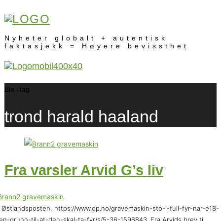
Nyheter globalt + autentisk
faktasjekk = Høyere bevissthet
Bla i tag
trond harald haaland
Fra varsler Arvid G’s liv
 Østlandsposten, https://www.op.no/gravemaskin-sto-i-full-fyr-nar-e18-
en-grunn-til-at-den-skal-ta-fyr/s/5-36-1596843. Fra Arvids brev til