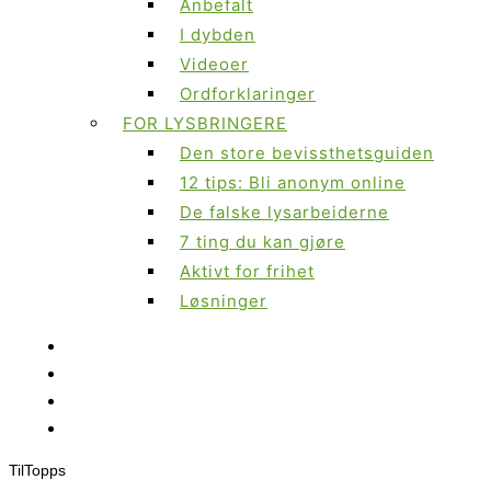
Anbefalt
I dybden
Videoer
Ordforklaringer
FOR LYSBRINGERE
Den store bevissthetsguiden
12 tips: Bli anonym online
De falske lysarbeiderne
7 ting du kan gjøre
Aktivt for frihet
Løsninger
Til
Topps