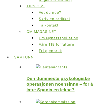
TIPS OSS
Vet du noe?
Skriv en artikkel
Ta kontakt
OM MAGASINET
Om Nyhetsspeilet.no
Våre 118 forfattere
Fri gjenbruk
SAMFUNN
Den dummeste psykologiske
operasjonen noensinne – for å
lære Spania en lekse?