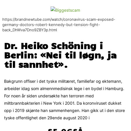
https://brandnewtube.com/watch/coronavirus-scam-exposed-
germany-doctors-robert-kennedy-but-tension-fight-
back_DhWva7Dno9ZBY3p.html
Dr. Heiko Schöning i
Berlin: «Nei til løgn, ja
til sannhet».
Bakgrunn offiser i det tyske militæret, familiefar og ektemann,
arbeider idag som almennmedisinsk lege i en bydel i Hamburg.
For noen år siden undersøkte han terroren med
miltbrannbakterien i New York i 2001. Da koronviruset dukket
opp i 2019 skjønte han sammenhengen. Han gikk ut i den store
tyske offentlighet den 29ende august 2020 i
SE OGSÅ