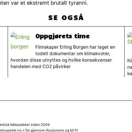
eten var et ekstremt brutalt tyranni.
SE OGSÅ
Oppgjørets time
Filmskaper Erling Borgen har laget en
todelt dokumentar om klimakvoter,
hvordan disse utnyttes og hvilke konsekvenser
Nå
handelen med CO2 påvirker
na
ka
entisk faktasjekker siden 2009
etsspeilet.no » Se gjennom illusjonene og bli fri