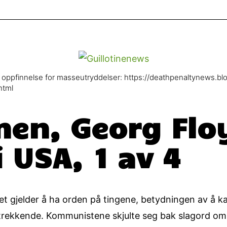
e oppfinnelse for masseutryddelser: https://deathpenaltynews.b
html
n, Georg Flo
 USA, 1 av 4
et gjelder å ha orden på tingene, betydningen av å kal
dtrekkende. Kommunistene skjulte seg bak slagord om s