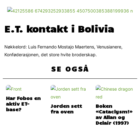
E.T. kontakt i Bolivia
Nøkkelord: Luis Fernando Mostajo Maertens, Venusianere,
Konføderasjonen, det store hvite broderskap.
SE OGSÅ
Har Fobos en
aktiv ET-
Jorden sett
Boken
base?
fra oven
«Cataclysm!»
av Allan og
Delair (1997)