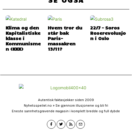
Klima og den
Hvem tror du
22/7 – Soros
Kapitalistiske
står bak
Roserevolusjo
klasse i
Paris-
n i Oslo
Kommunisme
massakren
n (KKK)
13/11?
Autentisk faktasjekker siden 2009
Nyhetsspeilet.no » Se gjennom illusjonene og bli fri
Eneste sannhetsgravende magasin i komplett bredde og full dybde