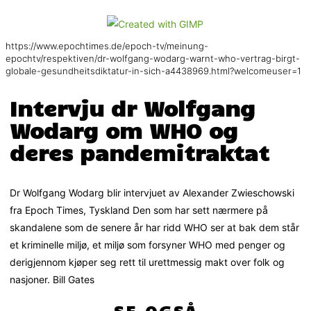
https://www.epochtimes.de/epoch-tv/meinung-
epochtv/respektiven/dr-wolfgang-wodarg-warnt-who-vertrag-birgt-
globale-gesundheitsdiktatur-in-sich-a4438969.html?welcomeuser=1
Intervju dr Wolfgang
Wodarg om WHO og
deres pandemitraktat
Dr Wolfgang Wodarg blir intervjuet av Alexander Zwieschowski
fra Epoch Times, Tyskland Den som har sett nærmere på
skandalene som de senere år har ridd WHO ser at bak dem står
et kriminelle miljø, et miljø som forsyner WHO med penger og
derigjennom kjøper seg rett til urettmessig makt over folk og
nasjoner. Bill Gates
SE OGSÅ