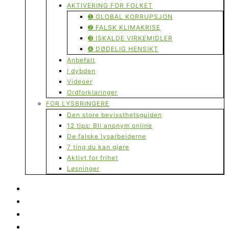
AKTIVERING FOR FOLKET
➊ GLOBAL KORRUPSJON
➋ FALSK KLIMAKRISE
➌ ISKALDE VIRKEMIDLER
➍ DØDELIG HENSIKT
Anbefalt
I dybden
Videoer
Ordforklaringer
FOR LYSBRINGERE
Den store bevissthetsguiden
12 tips: Bli anonym online
De falske lysarbeiderne
7 ting du kan gjøre
Aktivt for frihet
Løsninger