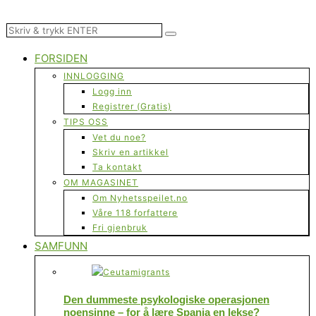
FORSIDEN
INNLOGGING
Logg inn
Registrer (Gratis)
TIPS OSS
Vet du noe?
Skriv en artikkel
Ta kontakt
OM MAGASINET
Om Nyhetsspeilet.no
Våre 118 forfattere
Fri gjenbruk
SAMFUNN
Den dummeste psykologiske operasjonen
noensinne – for å lære Spania en lekse?