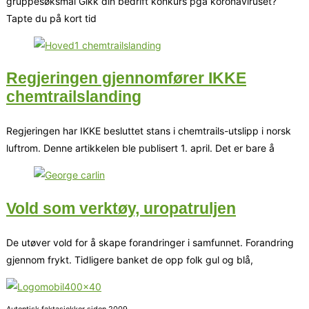
gruppesøksmål Gikk din bedrift konkurs pga koronaviruset?
Tapte du på kort tid
Regjeringen gjennomfører IKKE
chemtrailslanding
Regjeringen har IKKE besluttet stans i chemtrails-utslipp i norsk
luftrom. Denne artikkelen ble publisert 1. april. Det er bare å
Vold som verktøy, uropatruljen
De utøver vold for å skape forandringer i samfunnet. Forandring
gjennom frykt. Tidligere banket de opp folk gul og blå,
Autentisk faktasjekker siden 2009