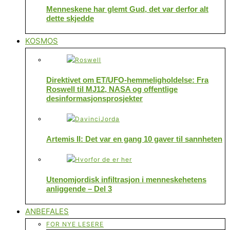
Menneskene har glemt Gud, det var derfor alt
dette skjedde
KOSMOS
Direktivet om ET/UFO-hemmeligholdelse: Fra
Roswell til MJ12, NASA og offentlige
desinformasjonsprosjekter
Artemis II: Det var en gang 10 gaver til sannheten
Utenomjordisk infiltrasjon i menneskehetens
anliggende – Del 3
ANBEFALES
FOR NYE LESERE