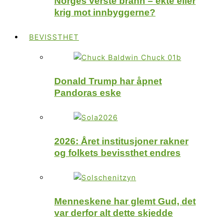
Norges verste brann – ekte eller
krig mot innbyggerne?
BEVISSTHET
Donald Trump har åpnet
Pandoras eske
2026: Året institusjoner rakner
og folkets bevissthet endres
Menneskene har glemt Gud, det
var derfor alt dette skjedde