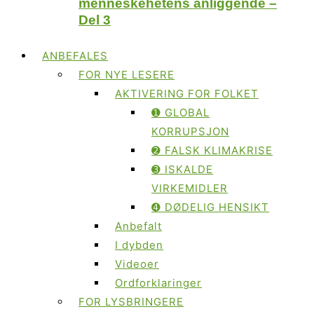
menneskehetens anliggende –
Del 3
ANBEFALES
FOR NYE LESERE
AKTIVERING FOR FOLKET
➊ GLOBAL
KORRUPSJON
➋ FALSK KLIMAKRISE
➌ ISKALDE
VIRKEMIDLER
➍ DØDELIG HENSIKT
Anbefalt
I dybden
Videoer
Ordforklaringer
FOR LYSBRINGERE