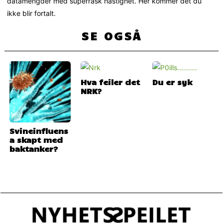
datamengder med superrask hastighet. Her kommer det du
ikke blir fortalt.
SE OGSÅ
Hva feiler det
Du er syk
NRK?
Svineinfluens
a skapt med
baktanker?