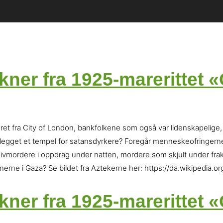
kner fra 1925-marerittet 
ret fra City of London, bankfolkene som også var lidenskapelige
legget et tempel for satansdyrkere? Foregår menneskeofringerne i
, knivmordere i oppdrag under natten, mordere som skjult under f
inerne i Gaza? Se bildet fra Aztekerne her: https://da.wikipedia.
kner fra 1925-marerittet 