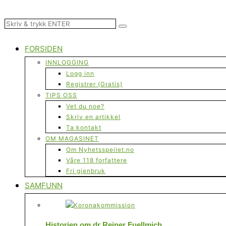
FORSIDEN
INNLOGGING
Logg inn
Registrer (Gratis)
TIPS OSS
Vet du noe?
Skriv en artikkel
Ta kontakt
OM MAGASINET
Om Nyhetsspeilet.no
Våre 118 forfattere
Fri gjenbruk
SAMFUNN
Historien om dr Reiner Fuellmich