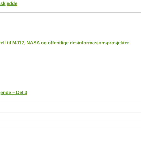
 skjedde
ll til MJ12, NASA og offentlige desinformasjonsprosjekter
gende – Del 3