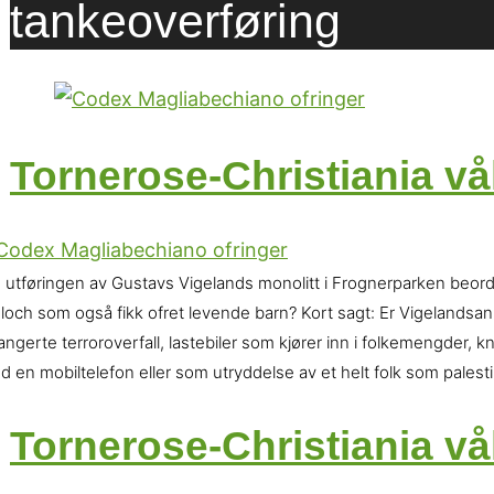
tankeoverføring
Tornerose-Christiania vå
e utføringen av Gustavs Vigelands monolitt i Frognerparken beord
loch som også fikk ofret levende barn? Kort sagt: Er Vigelandsan
angerte terroroverfall, lastebiler som kjører inn i folkemengder
 en mobiltelefon eller som utryddelse av et helt folk som palest
Tornerose-Christiania vå