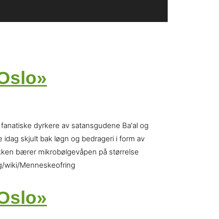
«Oslo»
, fanatiske dyrkere av satansgudene Ba'al og
dag skjult bak løgn og bedrageri i form av
rakken bærer mikrobølgevåpen på størrelse
org/wiki/Menneskeofring
«Oslo»