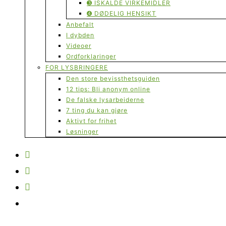
➌ ISKALDE VIRKEMIDLER
➍ DØDELIG HENSIKT
Anbefalt
I dybden
Videoer
Ordforklaringer
FOR LYSBRINGERE
Den store bevissthetsguiden
12 tips: Bli anonym online
De falske lysarbeiderne
7 ting du kan gjøre
Aktivt for frihet
Løsninger