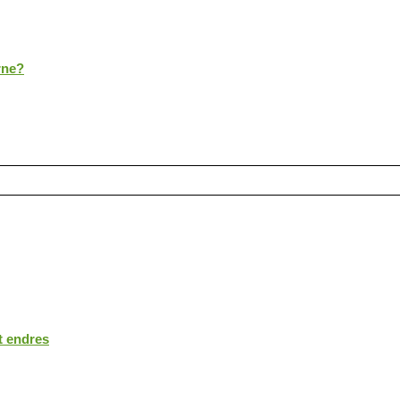
rne?
t endres