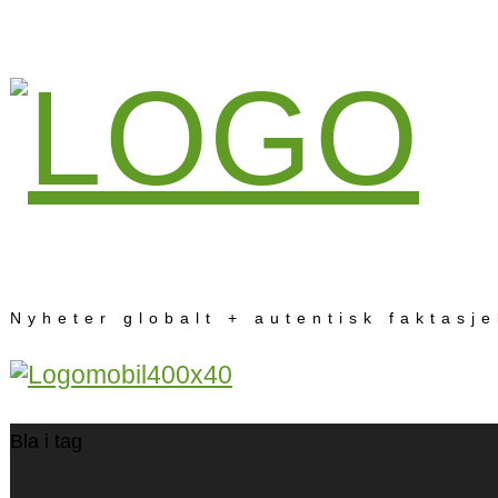
Nyheter globalt + autentisk faktasj
Bla i tag