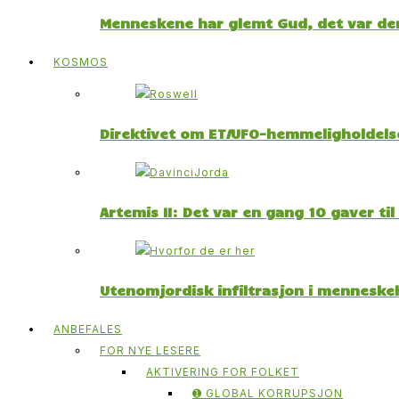
Menneskene har glemt Gud, det var der
KOSMOS
Direktivet om ET/UFO-hemmeligholdelse
Artemis II: Det var en gang 10 gaver ti
Utenomjordisk infiltrasjon i menneskeh
ANBEFALES
FOR NYE LESERE
AKTIVERING FOR FOLKET
➊ GLOBAL KORRUPSJON