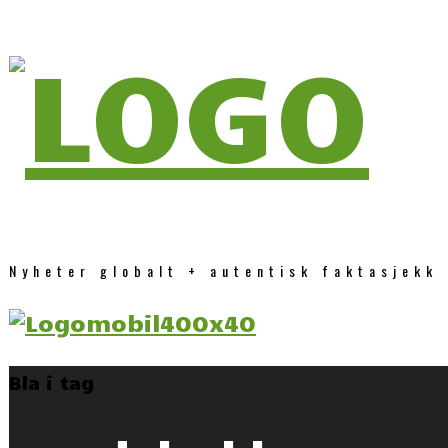
Nyheter globalt + autentisk faktasjekk
Bla i tag