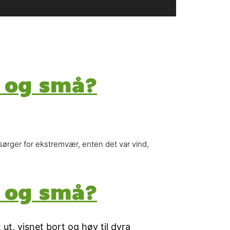
e og små?
rger for ekstremvær, enten det var vind,
e og små?
, visnet bort og høy til dyra