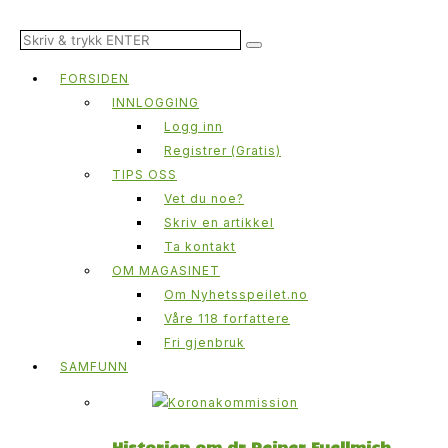
FORSIDEN
INNLOGGING
Logg inn
Registrer (Gratis)
TIPS OSS
Vet du noe?
Skriv en artikkel
Ta kontakt
OM MAGASINET
Om Nyhetsspeilet.no
Våre 118 forfattere
Fri gjenbruk
SAMFUNN
Historien om dr Reiner Fuellmich