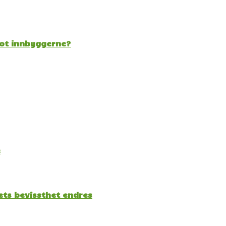
mot innbyggerne?
e
kets bevissthet endres