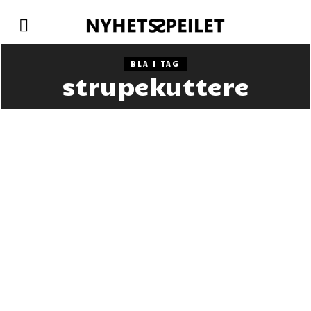
BLA I TAG
strupekuttere