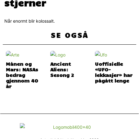
stjerner
Når enormt blir kolossalt.
SE OGSÅ
Månen og
Ancient
Uoffisielle
Mars: NASAs
Aliens:
«UFO-
bedrag
Sesong 2
lekkasjer» har
gjennom 40
pågått lenge
år