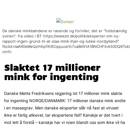
De danske minkbøndene er rasende og fortviler, det er "fuldstændig
svineri", fra video i BT: https://www.bt.dk/politik/eksperter-om-ny-
rapport-ingen-grund-til-at-slaa-mink-ihjel-og-lukke-nordjylland?
fbclid=IwAR0eWeQzHApfXt9CqquuwYc7va8kN1A1BNCHFInA50DQ9TxkL
ctnfc
Slaktet 17 millioner
mink for ingenting
Danske Mette Fredriksens regjering lot 17 millioner mink slakte
for ingenting NORGE/DANMARK: 17 millioner danske mink endte
i en massegrav. Men danske eksperter slår nå fast at viruset
ikke er farlig alikevel, tar ekspertene feil? Kanskje er det tvert i
mot lett å forstå – kanskje har vi noen blandt oss som ikke vil ha