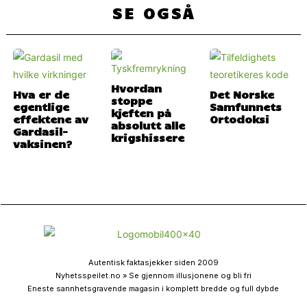
SE OGSÅ
Hvordan
Hva er de
Det Norske
stoppe
egentlige
Samfunnets
kjeften på
effektene av
Ortodoksi
absolutt alle
Gardasil-
krigshissere
vaksinen?
Autentisk faktasjekker siden 2009
Nyhetsspeilet.no » Se gjennom illusjonene og bli fri
Eneste sannhetsgravende magasin i komplett bredde og full dybde