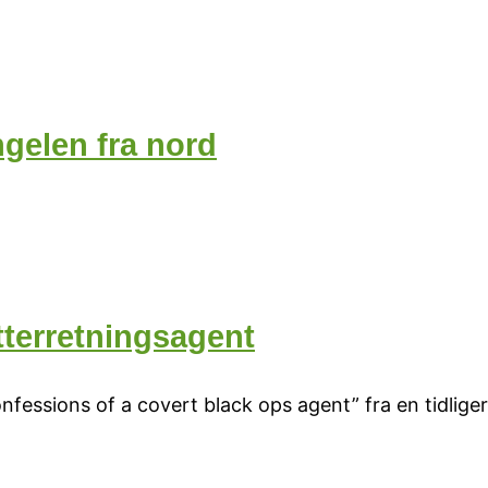
ngelen fra nord
tterretningsagent
Confessions of a covert black ops agent” fra en tidli