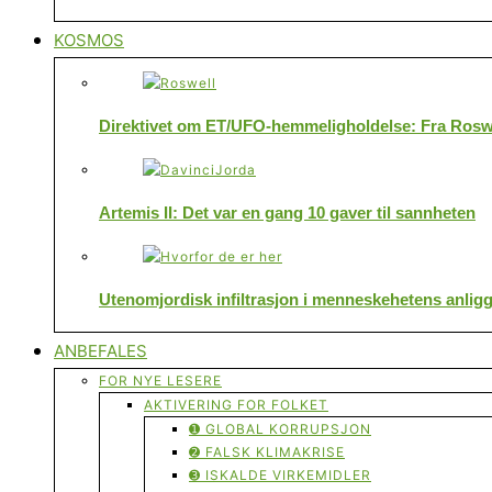
KOSMOS
Direktivet om ET/UFO-hemmeligholdelse: Fra Roswe
Artemis II: Det var en gang 10 gaver til sannheten
Utenomjordisk infiltrasjon i menneskehetens anlig
ANBEFALES
FOR NYE LESERE
AKTIVERING FOR FOLKET
➊ GLOBAL KORRUPSJON
➋ FALSK KLIMAKRISE
➌ ISKALDE VIRKEMIDLER