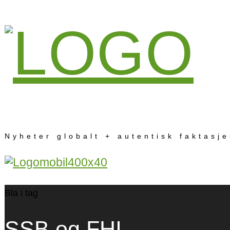
Nyheter globalt + autentisk faktasj
Bla i tag
SSB og FHI