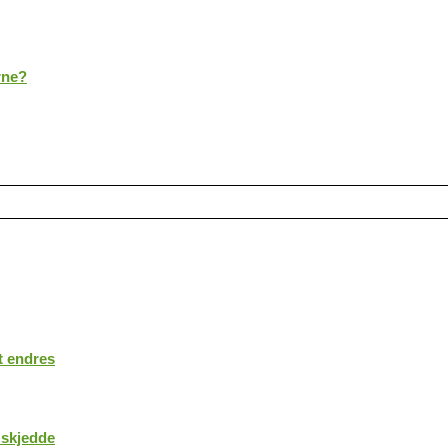
rne?
t endres
 skjedde