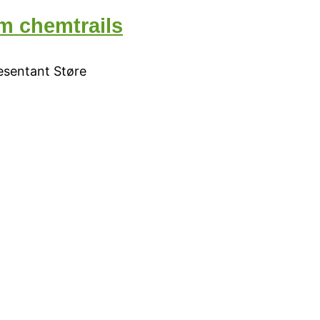
m chemtrails
esentant Støre