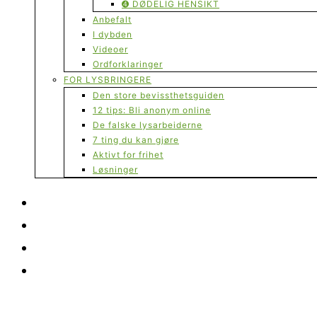
➍ DØDELIG HENSIKT
Anbefalt
I dybden
Videoer
Ordforklaringer
FOR LYSBRINGERE
Den store bevissthetsguiden
12 tips: Bli anonym online
De falske lysarbeiderne
7 ting du kan gjøre
Aktivt for frihet
Løsninger