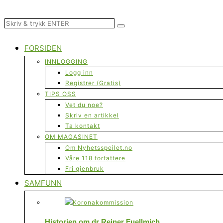
FORSIDEN
INNLOGGING
Logg inn
Registrer (Gratis)
TIPS OSS
Vet du noe?
Skriv en artikkel
Ta kontakt
OM MAGASINET
Om Nyhetsspeilet.no
Våre 118 forfattere
Fri gjenbruk
SAMFUNN
Historien om dr Reiner Fuellmich