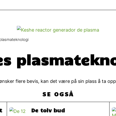
plasmateknologi
es plasmatekn
nsker flere bevis, kan det være på sin plass å ta opp
SE OGSÅ
t
De tolv bud