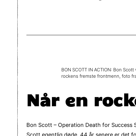
BON SCOTT IN ACTION: Bon Scott var
rockens fremste frontmenn, foto f
Når en rock
Bon Scott – Operation Death for Success S
Scott egentlig døde. 44 år senere er det f