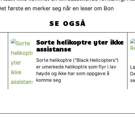
et første en merker seg når en leser om Bon
SE OGSÅ
Sorte helikoptre yter ikke
assistanse
Sorte helikoptre ("Black Helicopters")
er umerkede helikoptre som flyr i lav
Lø
høyde og ikke har som oppgave å
De
komme seg
se