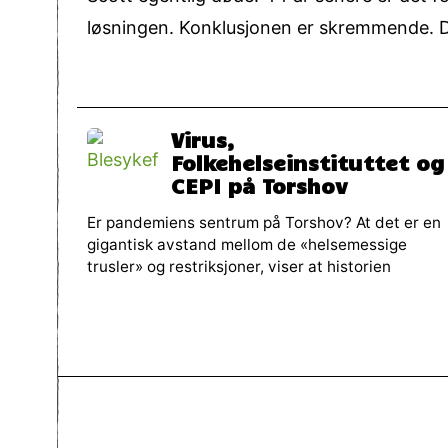
løsningen. Konklusjonen er skremmende. D
Virus,
Folkehelseinstituttet og
CEPI på Torshov
Er pandemiens sentrum på Torshov? At det er en
gigantisk avstand mellom de «helsemessige
trusler» og restriksjoner, viser at historien