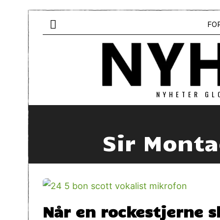
FO
NYHETER GL
Sir Monta
Når en rockestjerne s