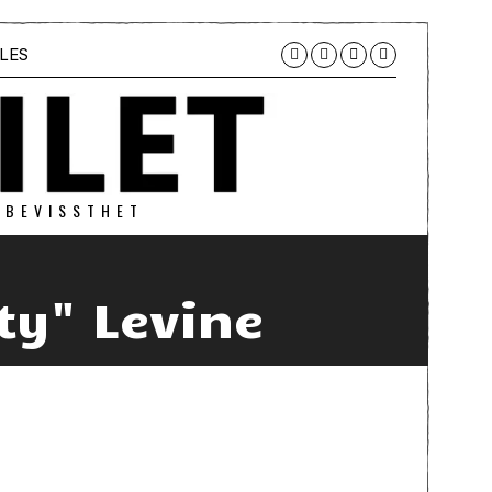
LES
 BEVISSTHET
ty" Levine