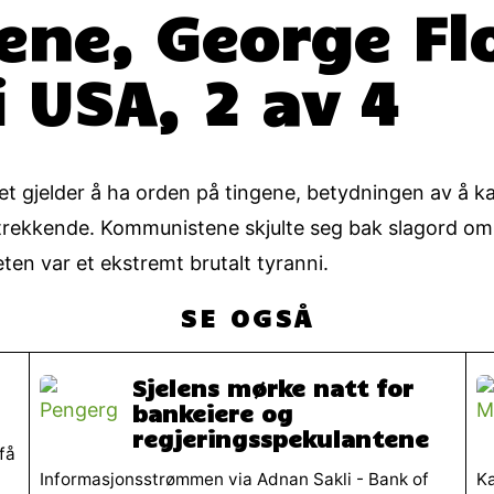
ne, George Fl
 USA, 2 av 4
et gjelder å ha orden på tingene, betydningen av å kal
dtrekkende. Kommunistene skjulte seg bak slagord om s
eten var et ekstremt brutalt tyranni.
SE OGSÅ
Sjelens mørke natt for
bankeiere og
regjeringsspekulantene
få
Informasjonsstrømmen via Adnan Sakli - Bank of
Ka