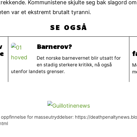
dtrekkende. Kommunistene skjulte seg bak slagord om s
eten var et ekstremt brutalt tyranni.
SE OGSÅ
v
Barnerov?
re
f
Det norske barnevernet blir utsatt for
en stadig sterkere kritikk, nå også
Me
utenfor landets grenser.
me
e oppfinnelse for masseutryddelser: https://deathpenaltynews.b
html