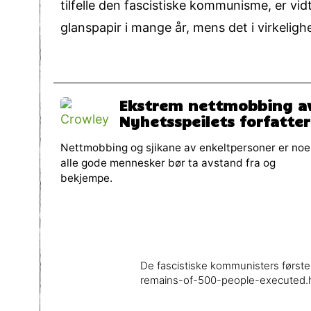
tilfelle den fascistiske kommunisme, er vi
glanspapir i mange år, mens det i virkeligh
Ekstrem nettmobbing a
Nyhetsspeilets forfatte
Nettmobbing og sjikane av enkeltpersoner er noe
alle gode mennesker bør ta avstand fra og
bekjempe.
De fascistiske kommunisters først
remains-of-500-people-executed.