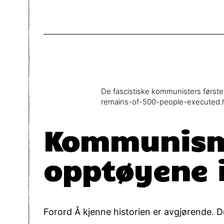
De fascistiske kommunisters først
remains-of-500-people-executed.
Kommunisme
opptøyene i
Forord Å kjenne historien er avgjørende. D