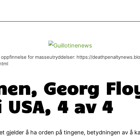
e oppfinnelse for masseutryddelser: https://deathpenaltynews.b
html
n, Georg Flo
 USA, 4 av 4
et gjelder å ha orden på tingene, betydningen av å kal