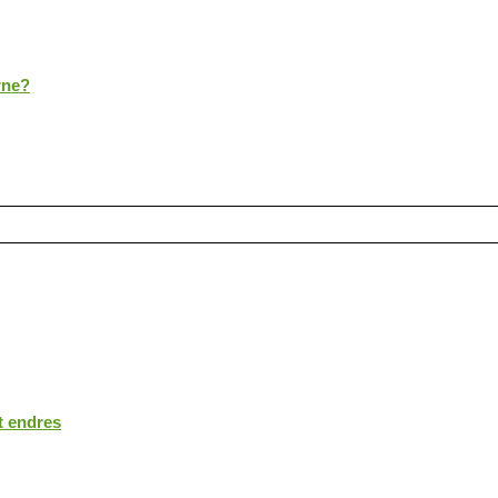
rne?
t endres