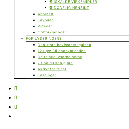
➌ ISKALDE VIRKEMIDLER
➍ DØDELIG HENSIKT
Anbefalt
I dybden
Videoer
Ordforklaringer
FOR LYSBRINGERE
Den store bevissthetsguiden
12 tips: Bli anonym online
De falske lysarbeiderne
7 ting du kan gjøre
Aktivt for frihet
Løsninger