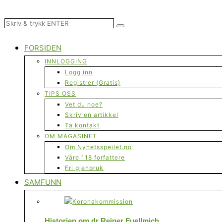
FORSIDEN
INNLOGGING
Logg inn
Registrer (Gratis)
TIPS OSS
Vet du noe?
Skriv en artikkel
Ta kontakt
OM MAGASINET
Om Nyhetsspeilet.no
Våre 118 forfattere
Fri gjenbruk
SAMFUNN
Historien om dr Reiner Fuellmich