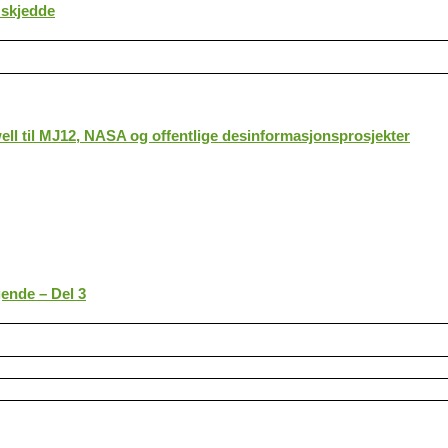
 skjedde
ll til MJ12, NASA og offentlige desinformasjonsprosjekter
gende – Del 3