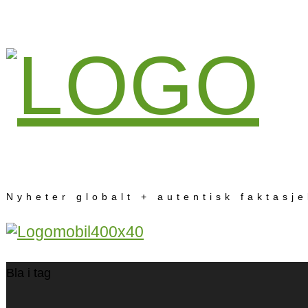
Nyheter globalt + autentisk faktasj
Bla i tag