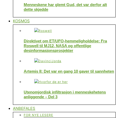
Menneskene har glemt Gud, det var derfor alt
dette skjedde
KOSMOS
Direktivet om ET/UFO-hemmeligholdelse: Fra
Roswell til MJ12, NASA og offentlige
desinformasjonsprosjekter
Artemis II: Det var en gang 10 gaver til sannheten
Utenomjordisk infiltrasjon i menneskehetens
anliggende – Del 3
ANBEFALES
FOR NYE LESERE