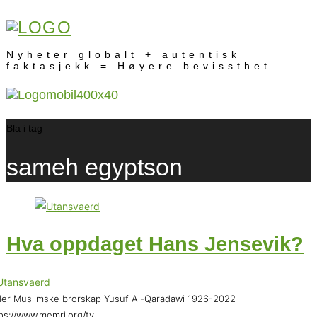
Nyheter globalt + autentisk
faktasjekk = Høyere bevissthet
Bla i tag
sameh egyptson
Hva oppdaget Hans Jensevik?
er Muslimske brorskap Yusuf Al-Qaradawi 1926-2022
ps://www.memri.org/tv