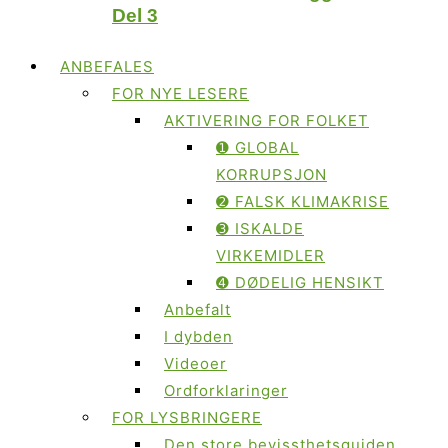
Del 3
ANBEFALES
FOR NYE LESERE
AKTIVERING FOR FOLKET
➊ GLOBAL
KORRUPSJON
➋ FALSK KLIMAKRISE
➌ ISKALDE
VIRKEMIDLER
➍ DØDELIG HENSIKT
Anbefalt
I dybden
Videoer
Ordforklaringer
FOR LYSBRINGERE
Den store bevissthetsguiden