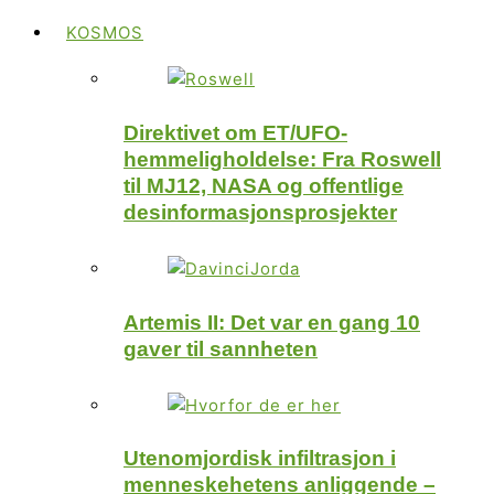
KOSMOS
Direktivet om ET/UFO-
hemmeligholdelse: Fra Roswell
til MJ12, NASA og offentlige
desinformasjonsprosjekter
Artemis II: Det var en gang 10
gaver til sannheten
Utenomjordisk infiltrasjon i
menneskehetens anliggende –