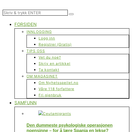
FORSIDEN
INNLOGGING
Logg inn
Registrer (Gratis)
TIPS OSS
Vet du noe?
Skriv en artikkel
Ta kontakt
OM MAGASINET
Om Nyhetsspeilet.no
Våre 118 forfattere
Fri gjenbruk
SAMFUNN
Den dummeste psykologiske operasjonen
noensinne – for å lære Spania en lekse?