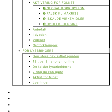
AKTIVERING FOR FOLKET
➊ GLOBAL KORRUPSJON
➋ FALSK KLIMAKRISE
➌ ISKALDE VIRKEMIDLER
➍ DØDELIG HENSIKT
Anbefalt
I dybden
Videoer
Ordforklaringer
FOR LYSBRINGERE
Den store bevissthetsguiden
12 tips: Bli anonym online
De falske lysarbeiderne
7 ting du kan gjøre
Aktivt for frihet
Løsninger